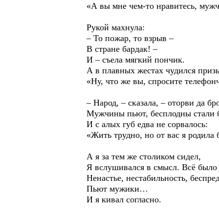
«А вы мне чем-то нравитесь, му
Рукой махнула:
– То пожар, то взрыв –
В стране бардак! –
И – съела мягкий пончик.
А в плавных жестах чудился приз
«Ну, что же вы, спросите телефонч
– Народ, – сказала, – оторви да бр
Мужчины пьют, бесплодны стали
И с алых губ едва не сорвалось:
«Жить трудно, но от вас я родил
А я за тем же столиком сидел,
Я вслушивался в смысл. Всё было 
Ненастье, нестабильность, беспред
Пьют мужики…
И я кивал согласно.