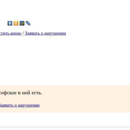
стить анонс
/
Заявить о нарушении
офское в ней есть.
Заявить о нарушении