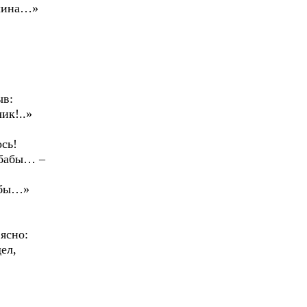
жчина…»
ыв:
ик!..»
ось!
 бабы… –
а бы…»
ясно:
ел,