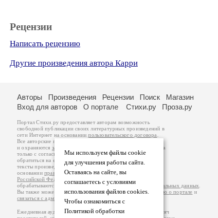
Рецензии
Написать рецензию
Другие произведения автора Карри
Авторы
Произведения
Рецензии
Поиск
Магазин
Вход для авторов
О портале
Стихи.ру
Проза.ру
Портал Стихи.ру предоставляет авторам возможность
свободной публикации своих литературных произведений в
сети Интернет на основании
пользовательского договора
.
Все авторские права на произведения принадлежат авторам
и охраняются
законом
. Перепечатка произведений возможна
Мы используем файлы cookie
только с согласия его автора, к которому вы можете
обратиться на его авторской странице. Ответственность за
для улучшения работы сайта.
тексты произведений авторы несут самостоятельно на
Оставаясь на сайте, вы
основании
правил публикации
и
законодательства
Российской Федерации
. Данные пользователей
соглашаетесь с условиями
обрабатываются на основании
Политики обработки персональных данных
.
использования файлов cookies.
Вы также можете посмотреть более подробную
информацию о портале
и
связаться с администрацией
.
Чтобы ознакомиться с
Политикой обработки
Ежедневная аудитория портала Стихи.ру – порядка 200 тысяч