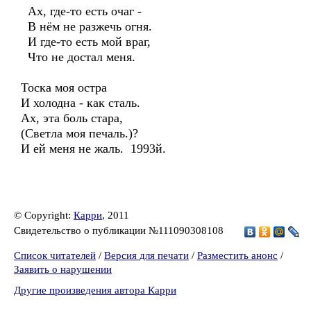
Ах, где-то есть очаг -
В нём не разжечь огня.
И где-то есть мой враг,
Что не достал меня.
Тоска моя остра
И холодна - как сталь.
Ах, эта боль стара,
(Светла моя печаль.)?
И ей меня не жаль. 1993й.
© Copyright:
Карри
, 2011
Свидетельство о публикации №111090308108
Список читателей
/
Версия для печати
/
Разместить анонс
/
Заявить о нарушении
Другие произведения автора Карри