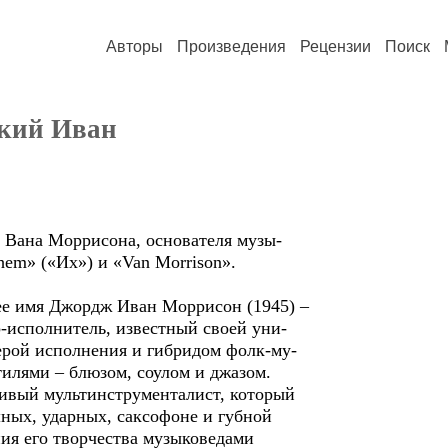
Авторы
Произведения
Рецензии
Поиск
ский Иван
а Моррисона, основателя музы-
(«Их») и «Van Morrison».
я Джордж Иван Моррисон (1945) –
олнитель, известный своей уни-
исполнения и гибридом фолк-му-
и – блюзом, соулом и джазом.
 мультинструменталист, который
, ударных, саксофоне и губной
го творчества музыковедами