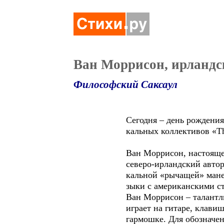
Ван Моррисон, ирланд
Философский Саксаул
Сегодня – день рождения Ван
кальных коллективов «Them» 
Ван Моррисон, настоящее им
северо-ирландский автор-исп
кальной «рычащей» манерой 
зыки с американскими стилям
Ван Моррисон – талантливый
играет на гитаре, клавишных
гармошке. Для обозначения е