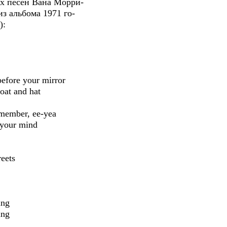
их песен Вана Морри-
из альбома 1971 го-
):
before your mirror
oat and hat
emember, ee-yea
 your mind
eets
ing
ing