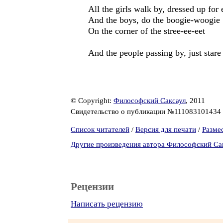
All the girls walk by, dressed up for 
And the boys, do the boogie-woogie
On the corner of the stree-ee-eet
And the people passing by, just star
© Copyright:
Философский Саксаул
, 2011
Свидетельство о публикации №111083101434
Список читателей
/
Версия для печати
/
Разме
Другие произведения автора Философский Са
Рецензии
Написать рецензию