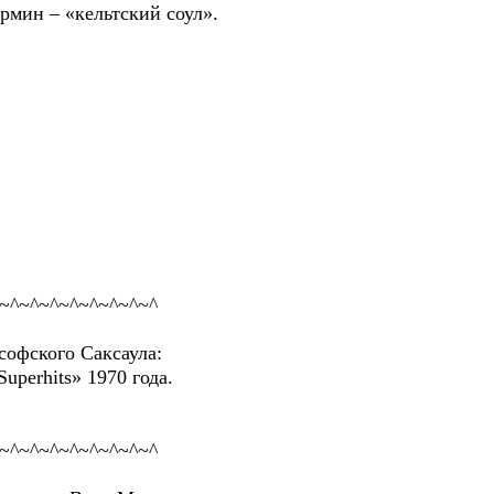
 – «кельтский соул».
~^~^~^~^~^~^~^~^
офского Саксаула:
perhits» 1970 года.
~^~^~^~^~^~^~^~^