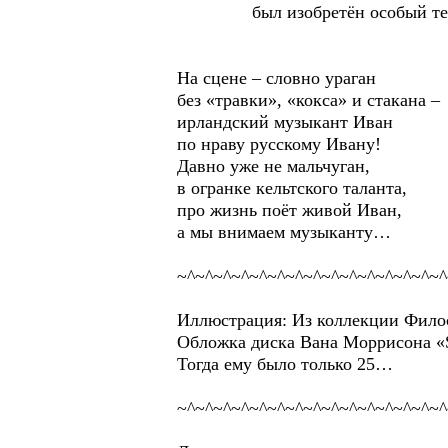
был изобретён особый термин
На сцене – словно ураган
без «травки», «кокса» и стакана –
ирландский музыкант Иван
по нраву русскому Ивану!
Давно уже не мальчуган,
в огранке кельтского таланта,
про жизнь поёт живой Иван,
а мы внимаем музыканту…
~^~^~^~^~^~^~^~^~^~^~^~^~^~^~^
Иллюстрация: Из коллекции Филос
Обложка диска Вана Моррисона «Su
Тогда ему было только 25…
~^~^~^~^~^~^~^~^~^~^~^~^~^~^~^