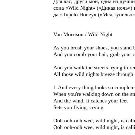
Для вас, други мои, одна из лучш
сона «Wild Night» («Дикая ночь») 
да «Tupelo Honey» («Мёд тупельо»
Van Morrison / Wild Night
As you brush your shoes, you stand 
And you comb your hair, grab your c
And you walk the streets trying to r
All those wild nights breeze through
1-And every thing looks so complete
When you're walking down on the str
And the wind, it catches your feet
Sets you flying, crying
Ooh ooh-ooh wee, wild night, is call
Ooh ooh-ooh wee, wild night, is call