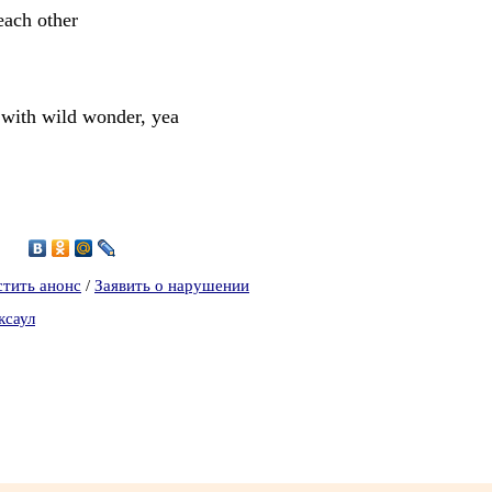
each other
e with wild wonder, yea
стить анонс
/
Заявить о нарушении
ксаул