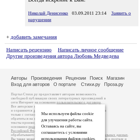
Николай Денисенко
03.09.2011 23:14
Заявить о
нарушении
+
добавить замечания
Написать рецензию
Написать личное сообщение
Другие произведения автора Любовь Медведева
Авторы
Произведения
Рецензии
Поиск
Магазин
Вход для авторов
О портале
Стихи.ру
Проза.ру
Портал Стихи.ру предоставляет авторам возможность
свободной публикации своих литературных произведений в
сети Интернет на основании
пользовательского договора
.
Все авторские права на произведения принадлежат авторам
и охраняются
законом
. Перепечатка произведений возможна
Мы используем файлы cookie
только с согласия его автора, к которому вы можете
обратиться на его авторской странице. Ответственность за
для улучшения работы сайта.
тексты произведений авторы несут самостоятельно на
Оставаясь на сайте, вы
основании
правил публикации
и
законодательства
Российской Федерации
. Данные пользователей
соглашаетесь с условиями
обрабатываются на основании
Политики обработки персональных данных
.
использования файлов cookies.
Вы также можете посмотреть более подробную
информацию о портале
и