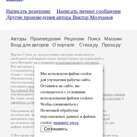
Написать рецензию
Написать личное сообщение
Другие произведения автора Виктор Молчанов
Авторы
Произведения
Рецензии
Поиск
Магазин
Вход для авторов
О портале
Стихи.ру
Проза.ру
Портал Стихи.ру предоставляет авторам возможность
свободной публикации своих литературных произведений в
сети Интернет на основании
пользовательского договора
.
Все авторские права на произведения принадлежат авторам
и охраняются
законом
. Перепечатка произведений возможна
Мы используем файлы cookie
только с согласия его автора, к которому вы можете
обратиться на его авторской странице. Ответственность за
для улучшения работы сайта.
тексты произведений авторы несут самостоятельно на
Оставаясь на сайте, вы
основании
правил публикации
и
законодательства
Российской Федерации
. Данные пользователей
соглашаетесь с условиями
обрабатываются на основании
Политики обработки персональных данных
.
использования файлов cookies.
Вы также можете посмотреть более подробную
информацию о портале
и
связаться с администрацией
.
Чтобы ознакомиться с
Политикой обработки
Ежедневная аудитория портала Стихи.ру – порядка 200 тысяч
посетителей, которые в общей сумме просматривают более двух
персональных данных и файлов
миллионов страниц по данным счетчика посещаемости, который
cookie,
нажмите здесь
.
расположен справа от этого текста. В каждой графе указано по две
цифры: количество просмотров и количество посетителей.
Соглашаюсь
© Все права принадлежат авторам, 2000-2026. Портал работает под