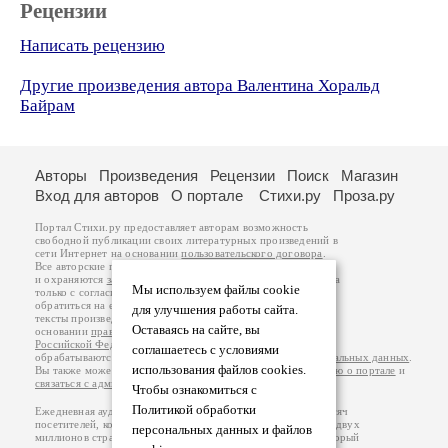
Рецензии
Написать рецензию
Другие произведения автора Валентина Хоральд
Байрам
Авторы
Произведения
Рецензии
Поиск
Магазин
Вход для авторов
О портале
Стихи.ру
Проза.ру
Портал Стихи.ру предоставляет авторам возможность
свободной публикации своих литературных произведений в
сети Интернет на основании
пользовательского договора
.
Все авторские права на произведения принадлежат авторам
и охраняются
законом
. Перепечатка произведений возможна
Мы используем файлы cookie
только с согласия его автора, к которому вы можете
обратиться на его авторской странице. Ответственность за
для улучшения работы сайта.
тексты произведений авторы несут самостоятельно на
Оставаясь на сайте, вы
основании
правил публикации
и
законодательства
Российской Федерации
. Данные пользователей
соглашаетесь с условиями
обрабатываются на основании
Политики обработки персональных данных
.
использования файлов cookies.
Вы также можете посмотреть более подробную
информацию о портале
и
связаться с администрацией
.
Чтобы ознакомиться с
Политикой обработки
Ежедневная аудитория портала Стихи.ру – порядка 200 тысяч
посетителей, которые в общей сумме просматривают более двух
персональных данных и файлов
миллионов страниц по данным счетчика посещаемости, который