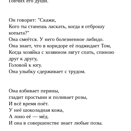
Гончих его души.
Он говорит: "Скажи,
Кого ты станешь ласкать, когда я отброшу
копыта?"
Она смеётся. У него болезненное либидо.
Она знает, что в коридоре её поджидает Том,
Когда хозяйка с хозяином лягут спать, спиною
друг к другу,
Головой к югу.
Она улыбку сдерживает с трудом.
Она взбивает перины,
гладит простыни и поливает розы,
И всё время поёт.
У неё шоколадная кожа,
А лоно её — мёд.
И она в совершенстве знает любые позы.