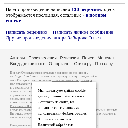
На это произведение написано
130 рецензий
, здесь
отображается последняя, остальные -
в полном
списке
.
Написать рецензию
Написать личное сообщение
Другие произведения автора Забирова Ольга
Авторы
Произведения
Рецензии
Поиск
Магазин
Вход для авторов
О портале
Стихи.ру
Проза.ру
Портал Стихи.ру предоставляет авторам возможность
свободной публикации своих литературных произведений в
сети Интернет на основании
пользовательского договора
.
Все авторские права на произведения принадлежат авторам
и охраняются
законом
. Перепечатка произведений возможна
Мы используем файлы cookie
только с согласия его автора, к которому вы можете
обратиться на его авторской странице. Ответственность за
для улучшения работы сайта.
тексты произведений авторы несут самостоятельно на
Оставаясь на сайте, вы
основании
правил публикации
и
законодательства
Российской Федерации
. Данные пользователей
соглашаетесь с условиями
обрабатываются на основании
Политики обработки персональных данных
.
использования файлов cookies.
Вы также можете посмотреть более подробную
информацию о портале
и
связаться с администрацией
.
Чтобы ознакомиться с
Политикой обработки
Ежедневная аудитория портала Стихи.ру – порядка 200 тысяч