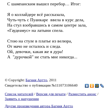
С шампанским вышел перебор… Итог:
Я о коллайдере всё рассказала,
Чуть-чуть с Пуанкаре ввела в курс дела,
На стул взобравшись в самом центре зала,
«Гаудеамус» на латыни спела.
Стою на стуле в платье из велюра,
От мачо не осталось и следа.
Ой, девочки, какая же я дура!
А "дурочкой" не стать мне никогда...
© Copyright:
Багния Артто
, 2011
Свидетельство о публикации №111073106640
Список читателей
/
Версия для печати
/
Разместить анонс
/
Заявить о нарушении
Другие произведения автора Багния Артто