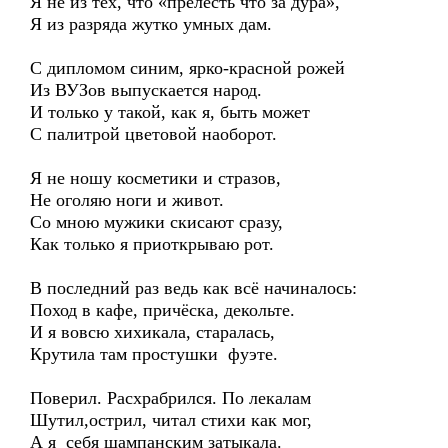
Я не из тех, что «прелесть что за дура»,
Я из разряда жутко умных дам.
С дипломом синим, ярко-красной рожей
Из ВУЗов выпускается народ.
И только у такой, как я, быть может
С палитрой цветовой наоборот.
Я не ношу косметики и стразов,
Не оголяю ноги и живот.
Со мною мужики скисают сразу,
Как только я приоткрываю рот.
В последний раз ведь как всё начиналось:
Поход в кафе, причёска, декольте.
И я вовсю хихикала, старалась,
Крутила там простушки фуэте.
Поверил. Расхрабрился. По лекалам
Шутил,острил, читал стихи как мог,
А я себя шампанским затыкала.