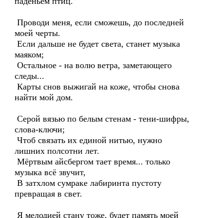
паденьем птиц.
Проводи меня, если сможешь, до последней
моей черты.
Если дальше не будет света, станет музыка
маяком;
Остальное - на волю ветра, заметающего
следы...
Карты снов выжигай на коже, чтобы снова
найти мой дом.
Серой вязью по белым стенам - тени-шифры,
слова-ключи;
Чтоб связать их единой нитью, нужно
лишних полсотни лет.
Мёртвым айсбергом тает время... только
музыка всё звучит,
В затхлом сумраке лабиринта пустоту
превращая в свет.
Я мелодией стану тоже, будет память моей