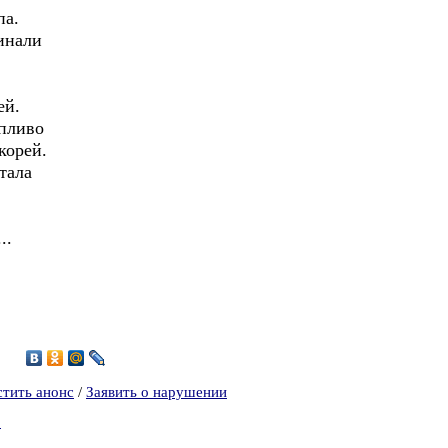
па.
инали
ей.
опливо
корей.
тала
..
стить анонс
/
Заявить о нарушении
2