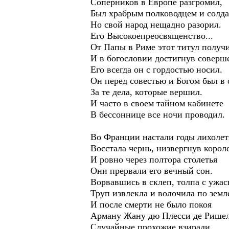
Соперников в Европе разгромил,
Был храбрым полководцем и солда
Но свой народ нещадно разорил.
Его Высокоепреосвященство...
От Папы в Риме этот титул получ
И в богословии достигнув соверш
Его всегда он с гордостью носил.
Он перед совестью и Богом был в 
За те дела, которые вершил.
И часто в своем тайном кабинете
В бессоннице все ночи проводил.
Во Франции настали годы лихолет
Восстала чернь, низвергнув корол
И ровно через полтора столетья
Они прервали его вечный сон.
Ворвавшись в склеп, толпа с ужа
Труп извлекла и волочила по земл
И после смерти не было покоя
Арману Жану дю Плесси де Ришел
Случайные прохожие взирали