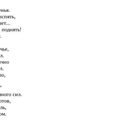
енья.
вспять,
ет...
 поднять!
.
чье,
л.
ично
л.
ло,
"
ного сил.
отов,
ль,
ом.
!