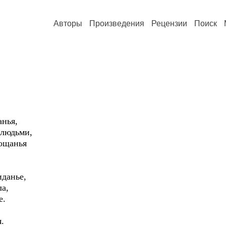
Авторы
Произведения
Рецензии
Поиск
анья,
 людьми,
рощанья
иданье,
а,
е.
.