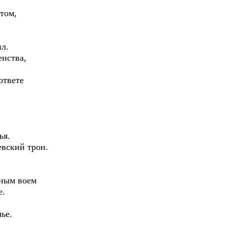
том,
ил.
енства,
ответе
ья.
евский трон.
сным воем
е.
ье.