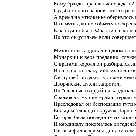
Кому бразды правленья передать?
Судьба страны зависит от его реш
А время на мгновенье обернулось 
И память давние событья воскреша
Как трудно было Францию с колен
Но это он усильем воли совершает
Министр и кардинал в одном обли
Монархии и вере преданно служи
С врагами короля он разбирался л
И головы на плаху многих положи
Он путчей подавил в стране нема
Дворянские дуэли запретил,
Но "славные гвардейцы кардинала
Сражаясь с мушкетерами, теряли м
Преследовал он беспощадно гуген
Кольцом блокады окружая Лароше
Которая была последним их оплот
И кардиналу покорилась цитадель
Он был философом и дипломатом.