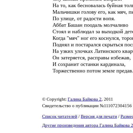
На то, как бесновалась буйная тол
Мальчишки голову его, как мяч, п
По улице, от радости вопя.
Аббат Башан поодаль молчаливо
Стоял и наблюдал за выходкой дет
Когда "мяч" ног его коснулся, тор
Поднял и постарался скрыться пос
На узких улочках Латинского квар
Он затеряется, расправы избежав,
И сохранит останки кардинала,
Торжественно потом земле предав.
© Copyright:
Галина Байкова 2
, 2011
Свидетельство о публикации №111072304156
Список читателей
/
Версия для печати
/
Разме
Другие произведения автора Галина Байкова 