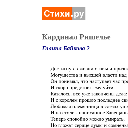
Кардинал Ришелье
Галина Байкова 2
Достигнув в жизни славы и призн
Могущества и высшей власти над
Он понимал, что наступает час п
И скоро предстоит ему уйти.
Казалось, все уже закончены дела:
И с королем прошло последнее св
Любимая племянница в слезах ушл
И на столе - написанное Завещань
Теперь спокойно можно умирать,
Но гложат сердце думы и сомненья