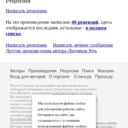
Рецензии
Написать рецензию
На это произведение написано
40 рецензий
, здесь
отображается последняя, остальные -
в полном
списке
.
Написать рецензию
Написать личное сообщение
Другие произведения автора Людмила Ядъ
Авторы
Произведения
Рецензии
Поиск
Магазин
Вход для авторов
О портале
Стихи.ру
Проза.ру
Портал Стихи.ру предоставляет авторам возможность
свободной публикации своих литературных произведений в
сети Интернет на основании
пользовательского договора
.
Все авторские права на произведения принадлежат авторам
и охраняются
законом
. Перепечатка произведений возможна
Мы используем файлы cookie
только с согласия его автора, к которому вы можете
обратиться на его авторской странице. Ответственность за
для улучшения работы сайта.
тексты произведений авторы несут самостоятельно на
Оставаясь на сайте, вы
основании
правил публикации
и
законодательства
Российской Федерации
. Данные пользователей
соглашаетесь с условиями
обрабатываются на основании
Политики обработки персональных данных
.
использования файлов cookies.
Вы также можете посмотреть более подробную
информацию о портале
и