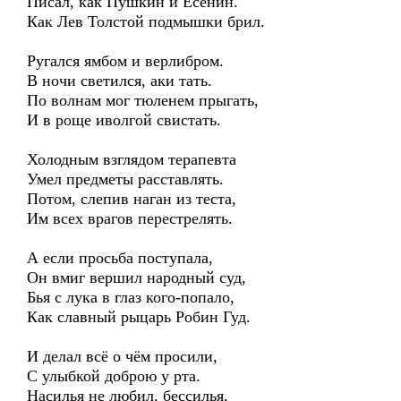
Писал, как Пушкин и Есенин.
Как Лев Толстой подмышки брил.
Ругался ямбом и верлибром.
В ночи светился, аки тать.
По волнам мог тюленем прыгать,
И в роще иволгой свистать.
Холодным взглядом терапевта
Умел предметы расставлять.
Потом, слепив наган из теста,
Им всех врагов перестрелять.
А если просьба поступала,
Он вмиг вершил народный суд,
Бья с лука в глаз кого-попало,
Как славный рыцарь Робин Гуд.
И делал всё о чём просили,
С улыбкой доброю у рта.
Насилья не любил, бессилья,