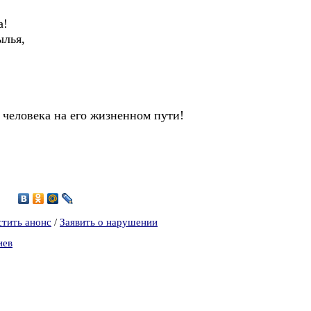
а!
ылья,
т человека на его жизненном пути!
стить анонс
/
Заявить о нарушении
иев