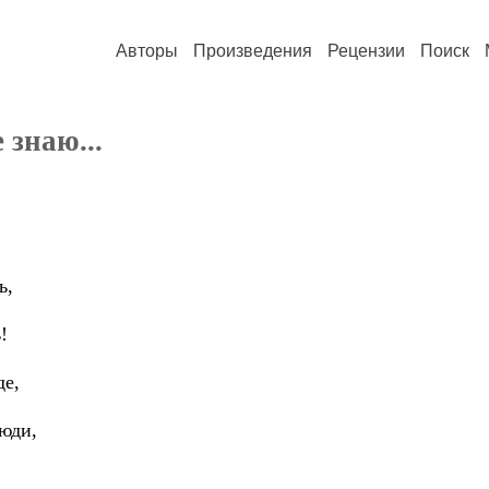
Авторы
Произведения
Рецензии
Поиск
 знаю...
ь,
!
де,
люди,