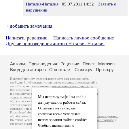
Наталия-Наталия
05.07.2011 14:32
Заявить о
нарушении
+
добавить замечания
Написать рецензию
Написать личное сообщение
Другие произведения автора Наталия-Наталия
Авторы
Произведения
Рецензии
Поиск
Магазин
Вход для авторов
О портале
Стихи.ру
Проза.ру
Портал Стихи.ру предоставляет авторам возможность
свободной публикации своих литературных произведений в
сети Интернет на основании
пользовательского договора
.
Все авторские права на произведения принадлежат авторам
и охраняются
законом
. Перепечатка произведений возможна
Мы используем файлы cookie
только с согласия его автора, к которому вы можете
обратиться на его авторской странице. Ответственность за
для улучшения работы сайта.
тексты произведений авторы несут самостоятельно на
Оставаясь на сайте, вы
основании
правил публикации
и
законодательства
Российской Федерации
. Данные пользователей
соглашаетесь с условиями
обрабатываются на основании
Политики обработки персональных данных
.
использования файлов cookies.
Вы также можете посмотреть более подробную
информацию о портале
и
связаться с администрацией
.
Чтобы ознакомиться с