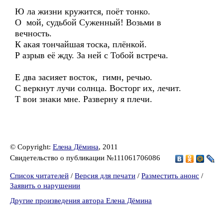
Ю ла жизни кружится, поёт тонко.
О мой, судьбой Суженный! Возьми в
вечность.
К акая тончайшая тоска, плёнкой.
Р азрыв её жду. За ней с Тобой встреча.
Е два засияет восток, гимн, речью.
С веркнут лучи солнца. Восторг их, лечит.
Т вои знаки мне. Разверну я плечи.
© Copyright:
Елена Дёмина
, 2011
Свидетельство о публикации №111061706086
Список читателей
/
Версия для печати
/
Разместить анонс
/
Заявить о нарушении
Другие произведения автора Елена Дёмина