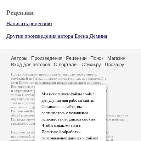
Рецензии
Написать рецензию
Другие произведения автора Елена Дёмина
Авторы
Произведения
Рецензии
Поиск
Магазин
Вход для авторов
О портале
Стихи.ру
Проза.ру
Портал Стихи.ру предоставляет авторам возможность
свободной публикации своих литературных произведений в
сети Интернет на основании
пользовательского договора
.
Все авторские права на произведения принадлежат авторам
и охраняются
законом
. Перепечатка произведений возможна
Мы используем файлы cookie
только с согласия его автора, к которому вы можете
обратиться на его авторской странице. Ответственность за
для улучшения работы сайта.
тексты произведений авторы несут самостоятельно на
Оставаясь на сайте, вы
основании
правил публикации
и
законодательства
Российской Федерации
. Данные пользователей
соглашаетесь с условиями
обрабатываются на основании
Политики обработки персональных данных
.
использования файлов cookies.
Вы также можете посмотреть более подробную
информацию о портале
и
связаться с администрацией
.
Чтобы ознакомиться с
Политикой обработки
Ежедневная аудитория портала Стихи.ру – порядка 200 тысяч
посетителей, которые в общей сумме просматривают более двух
персональных данных и файлов
миллионов страниц по данным счетчика посещаемости, который