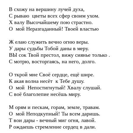
В схожу на вершину лучей духа,
С рываю цветы всех сфер своим ухом.
Х валу Высочайшему пою страстно.
О мой Неразгаданный! Твоей властью
Ж елаю служить вечно огню веры.
У дары судьбы Тобой даны в меру.
ВЫ сок Твой престол, вижу сиянье только .
С мотрю, восторгаясь, на него, долго.
О ткрой мне Своё сердце, ещё шире.
К акая волна несёт к Тебе душу.
О мой Непостигнутый! Хвалу слушай.
С воё благолепие несёшь миру.
М орям и пескам, горам, земле, травам.
О мой Неподкупный! Ты всем даришь.
Т вои дары - вечный миг огня, лавой.
Р ождаешь стремление сердец в дали.