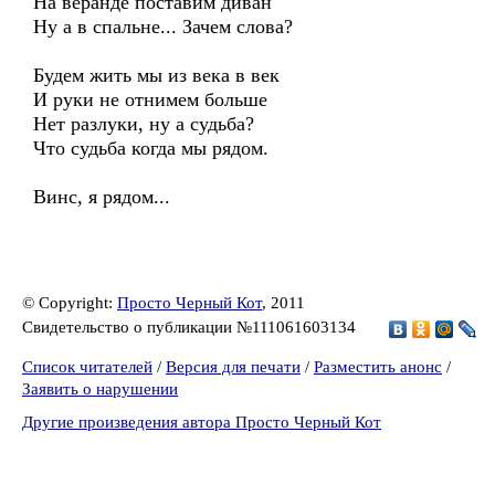
На веранде поставим диван
Ну а в спальне... Зачем слова?
Будем жить мы из века в век
И руки не отнимем больше
Нет разлуки, ну а судьба?
Что судьба когда мы рядом.
Винс, я рядом...
© Copyright:
Просто Черный Кот
, 2011
Свидетельство о публикации №111061603134
Список читателей
/
Версия для печати
/
Разместить анонс
/
Заявить о нарушении
Другие произведения автора Просто Черный Кот