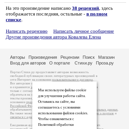
На это произведение написано
38 рецензий
, здесь
отображается последняя, остальные -
в полном
списке
.
Написать рецензию
Написать личное сообщение
Другие произведения автора Ковалева Елена
Авторы
Произведения
Рецензии
Поиск
Магазин
Вход для авторов
О портале
Стихи.ру
Проза.ру
Портал Стихи.ру предоставляет авторам возможность
свободной публикации своих литературных произведений в
сети Интернет на основании
пользовательского договора
.
Все авторские права на произведения принадлежат авторам
и охраняются
законом
. Перепечатка произведений возможна
Мы используем файлы cookie
только с согласия его автора, к которому вы можете
обратиться на его авторской странице. Ответственность за
для улучшения работы сайта.
тексты произведений авторы несут самостоятельно на
Оставаясь на сайте, вы
основании
правил публикации
и
законодательства
Российской Федерации
. Данные пользователей
соглашаетесь с условиями
обрабатываются на основании
Политики обработки персональных данных
.
использования файлов cookies.
Вы также можете посмотреть более подробную
информацию о портале
и
связаться с администрацией
.
Чтобы ознакомиться с
Политикой обработки
Ежедневная аудитория портала Стихи.ру – порядка 200 тысяч
посетителей, которые в общей сумме просматривают более двух