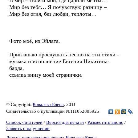
В мир – твой и мой, где царили мечты…
Мир без тебя… Я почувствую разницу –
Мир без огня, без любви, теплоты…
Фото моё, из Эйлата.
Приглашаю прослушать песню на эти стихи -
музыка и исполнение Евгения Никитина-
барда,
ссылка внизу моей странички.
© Copyright:
Ковалева Елена
, 2011
Свидетельство о публикации №111052805925
Список читателей
/
Версия для печати
/
Разместить анонс
/
Заявить о нарушении
Другие произведения автора Ковалева Елена