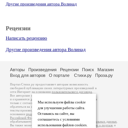
Другие произведения автора Волинад
Рецензии
Написать рецензию
Другие произведения автора Волинад
Авторы
Произведения
Рецензии
Поиск
Магазин
Вход для авторов
О портале
Стихи.ру
Проза.ру
Портал Стихи.ру предоставляет авторам возможность
свободной публикации своих литературных произведений в
сети Интернет на основании
пользовательского договора
.
Все авторские права на произведения принадлежат авторам
и охраняются
законом
. Перепечатка произведений возможна
Мы используем файлы cookie
только с согласия его автора, к которому вы можете
обратиться на его авторской странице. Ответственность за
для улучшения работы сайта.
тексты произведений авторы несут самостоятельно на
Оставаясь на сайте, вы
основании
правил публикации
и
законодательства
Российской Федерации
. Данные пользователей
соглашаетесь с условиями
обрабатываются на основании
Политики обработки персональных данных
.
использования файлов cookies.
Вы также можете посмотреть более подробную
информацию о портале
и