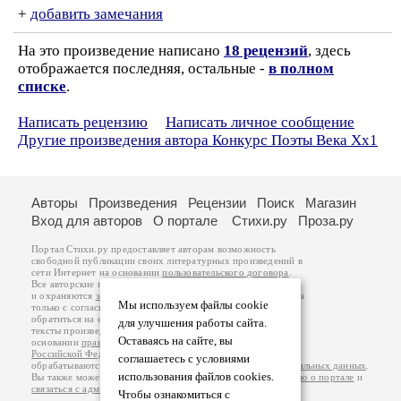
+
добавить замечания
На это произведение написано
18 рецензий
, здесь
отображается последняя, остальные -
в полном
списке
.
Написать рецензию
Написать личное сообщение
Другие произведения автора Конкурс Поэты Века Хх1
Авторы
Произведения
Рецензии
Поиск
Магазин
Вход для авторов
О портале
Стихи.ру
Проза.ру
Портал Стихи.ру предоставляет авторам возможность
свободной публикации своих литературных произведений в
сети Интернет на основании
пользовательского договора
.
Все авторские права на произведения принадлежат авторам
и охраняются
законом
. Перепечатка произведений возможна
Мы используем файлы cookie
только с согласия его автора, к которому вы можете
обратиться на его авторской странице. Ответственность за
для улучшения работы сайта.
тексты произведений авторы несут самостоятельно на
Оставаясь на сайте, вы
основании
правил публикации
и
законодательства
Российской Федерации
. Данные пользователей
соглашаетесь с условиями
обрабатываются на основании
Политики обработки персональных данных
.
использования файлов cookies.
Вы также можете посмотреть более подробную
информацию о портале
и
связаться с администрацией
.
Чтобы ознакомиться с