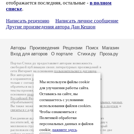
отображается последняя, остальные -
в полном
списке
.
Написать рецензию
Написать личное сообщение
Другие произведения автора Дан Кешон
Авторы
Произведения
Рецензии
Поиск
Магазин
Вход для авторов
О портале
Стихи.ру
Проза.ру
Портал Стихи.ру предоставляет авторам возможность
свободной публикации своих литературных произведений в
сети Интернет на основании
пользовательского договора
.
Все авторские права на произведения принадлежат авторам
и охраняются
законом
. Перепечатка произведений возможна
Мы используем файлы cookie
только с согласия его автора, к которому вы можете
обратиться на его авторской странице. Ответственность за
для улучшения работы сайта.
тексты произведений авторы несут самостоятельно на
Оставаясь на сайте, вы
основании
правил публикации
и
законодательства
Российской Федерации
. Данные пользователей
соглашаетесь с условиями
обрабатываются на основании
Политики обработки персональных данных
.
использования файлов cookies.
Вы также можете посмотреть более подробную
информацию о портале
и
связаться с администрацией
.
Чтобы ознакомиться с
Политикой обработки
Ежедневная аудитория портала Стихи.ру – порядка 200 тысяч
посетителей, которые в общей сумме просматривают более двух
персональных данных и файлов
миллионов страниц по данным счетчика посещаемости, который
cookie,
нажмите здесь
.
расположен справа от этого текста. В каждой графе указано по две
цифры: количество просмотров и количество посетителей.