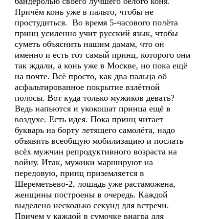
бандеролью своего лучшего белого коня.
Причём конь уже в пальто, чтобы не
простудиться. Во время 5-часового полёта
принц усиленно учит русский язык, чтобы
суметь объяснить нашим дамам, что он
именно и есть тот самый принц, которого они
так ждали, а конь уже в Москве, но пока ещё
на почте. Всё просто, как два пальца об
асфальтированное покрытие взлётной
полосы. Вот куда только мужиков девать?
Ведь напьются и укокошат принца ещё в
воздухе. Есть идея. Пока принц читает
букварь на борту летящего самолёта, надо
объявить всеобщую мобилизацию и послать
всёх мужчин репродуктивного возраста на
войну. Итак, мужики маршируют на
передовую, принц приземляется в
Шереметьево-2, лошадь уже растаможена,
женщины построены в очередь. Каждой
выделено несколько секунд для встречи.
Причем у каждой в сумочке виагра для