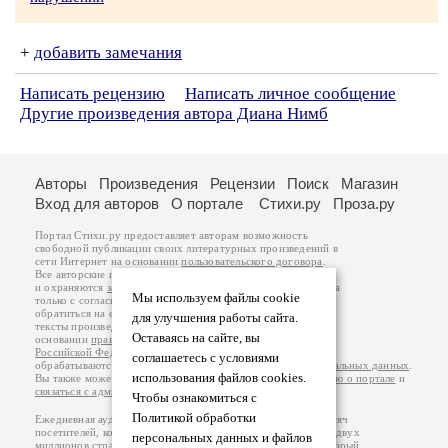
+
добавить замечания
Написать рецензию
Написать личное сообщение
Другие произведения автора Диана Нимб
Авторы
Произведения
Рецензии
Поиск
Магазин
Вход для авторов
О портале
Стихи.ру
Проза.ру
Портал Стихи.ру предоставляет авторам возможность
свободной публикации своих литературных произведений в
сети Интернет на основании
пользовательского договора
.
Все авторские права на произведения принадлежат авторам
и охраняются
законом
. Перепечатка произведений возможна
Мы используем файлы cookie
только с согласия его автора, к которому вы можете
обратиться на его авторской странице. Ответственность за
для улучшения работы сайта.
тексты произведений авторы несут самостоятельно на
Оставаясь на сайте, вы
основании
правил публикации
и
законодательства
Российской Федерации
. Данные пользователей
соглашаетесь с условиями
обрабатываются на основании
Политики обработки персональных данных
.
использования файлов cookies.
Вы также можете посмотреть более подробную
информацию о портале
и
связаться с администрацией
.
Чтобы ознакомиться с
Политикой обработки
Ежедневная аудитория портала Стихи.ру – порядка 200 тысяч
посетителей, которые в общей сумме просматривают более двух
персональных данных и файлов
миллионов страниц по данным счетчика посещаемости, который