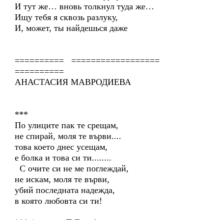
И тут же… вновь толкнул туда же…
Ищу тебя я сквозь разлуку,
И, может, ты найдешься даже
========== ==================
==========
АНАСТАСИЯ МАВРОДИЕВА
***
По улиците пак те срещам,
не спирай, моля те върви....
това което днес усещам,
е болка и това си ти........
С очите си не ме поглеждай,
не искам, моля те върви,
убий последната надежда,
в която любовта си ти!