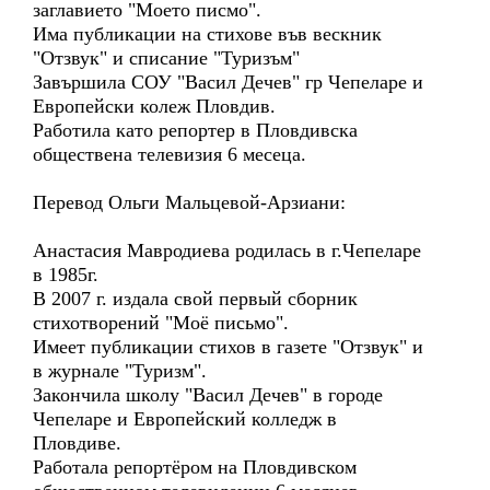
заглавието "Моето писмо".
Има публикации на стихове във вескник
"Отзвук" и списание "Туризъм"
Завършила СОУ "Васил Дечев" гр Чепеларе и
Европейски колеж Пловдив.
Работила като репортер в Пловдивска
обществена телевизия 6 месеца.
Перевод Ольги Мальцевой-Арзиани:
Анастасия Мавродиева родилась в г.Чепеларе
в 1985г.
В 2007 г. издала свой первый сборник
стихотворений "Моё письмо".
Имеет публикации стихов в газете "Отзвук" и
в журнале "Туризм".
Закончила школу "Васил Дечев" в городе
Чепеларе и Европейский колледж в
Пловдиве.
Работала репортёром на Пловдивском