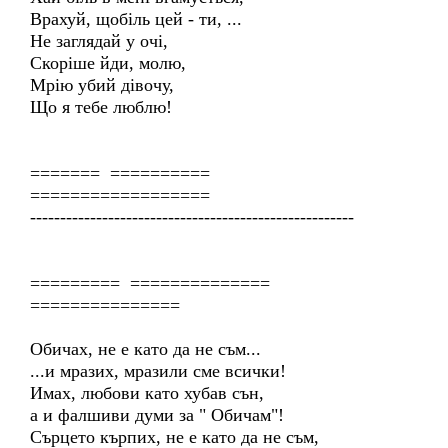
Врахуй, щобіль цей - ти, ...
Не заглядай у очі,
Скоріше йди, молю,
Мрію убий дівочу,
Що я тебе люблю!
======= ==========
==================
------------------------------------------------------
========= ==============
===============
Обичах, не е като да не съм...
...и мразих, мразили сме всички!
Имах, любови като хубав сън,
а и фалшиви думи за " Обичам"!
Сърцето кърпих, не е като да не съм,