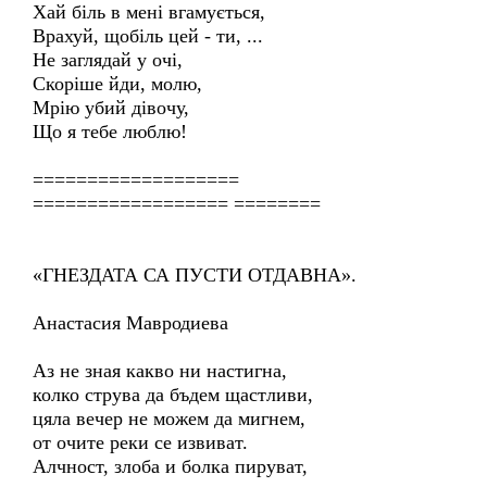
Хай біль в мені вгамується,
Врахуй, щобіль цей - ти, ...
Не заглядай у очі,
Скоріше йди, молю,
Мрію убий дівочу,
Що я тебе люблю!
===================
================== ========
«ГНЕЗДАТА СА ПУСТИ ОТДАВНА».
Анастасия Мавродиева
Аз не зная какво ни настигна,
колко струва да бъдем щастливи,
цяла вечер не можем да мигнем,
от очите реки се извиват.
Алчност, злоба и болка пируват,