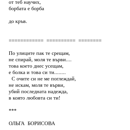
от теб научих,
борбата е борба
до кръв.
============ ========== ========
По улиците пак те срещам,
не спирай, моля те върви....
това което днес усещам,
е болка и това си ти........
С очите си не ме поглеждай,
не искам, моля те върви,
убий последната надежда,
в която любовта си ти!
***
ОЛЬГА БОРИСОВА