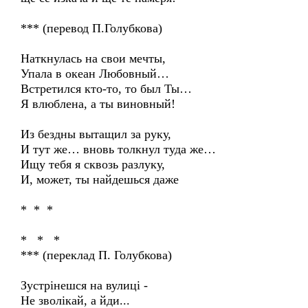
*** (перевод П.Голубкова)
Наткнулась на свои мечты,
Упала в океан Любовный…
Встретился кто-то, то был Ты…
Я влюблена, а ты виновный!
Из бездны вытащил за руку,
И тут же… вновь толкнул туда же…
Ищу тебя я сквозь разлуку,
И, может, ты найдешься даже
* * *
* * *
*** (переклад П. Голубкова)
Зустрінешся на вулиці -
Не зволікай, а йди...