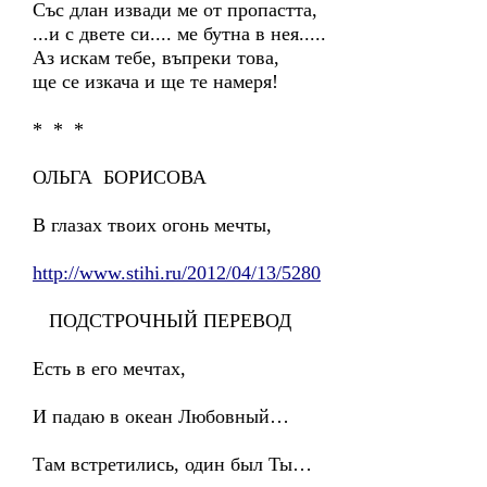
Със длан извади ме от пропастта,
...и с двете си.... ме бутна в нея.....
Аз искам тебе, въпреки това,
ще се изкача и ще те намеря!
* * *
ОЛЬГА БОРИСОВА
В глазах твоих огонь мечты,
http://www.stihi.ru/2012/04/13/5280
ПОДСТРОЧНЫЙ ПЕРЕВОД
Есть в его мечтах,
И падаю в океан Любовный…
Там встретились, один был Ты…