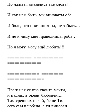
Но лживы, оказались все слова!
И как нам быть, мы виноваты оба
И боль, что причинил ты, не забыть…
И не к лицу мне праведницы роба…
Но я могу, могу ещё любить!!!
========== ============
==============
============= =========
===============
Препънах се във своите мечти,
и паднах в океан Любовен....
Там срещнах някой, беше Ти..
сега съм влюбена, а ти виновен!