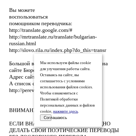
Вы можете
воспользоваться
помощником переводчика:
http://translate.google.com/#
http://mrtranslate.ru/translate/bulgarian-
russian.html
http://slovo.rila.ru/index.php?do_this=transr
Большой выбор словарей предлагается на
Мы используем файлы cookie
для улучшения работы сайта.
сайте Бюро переводов Рила.
Оставаясь на сайте, вы
Адрес сайта: http://perevod.rila.ru
соглашаетесь с условиями
А список словарей на странице:
использования файлов cookies.
http://perevod.rila.ru/dict.php
Чтобы ознакомиться с
Политикой обработки
персональных данных и файлов
ВНИМАНИЮ НОВИЧКОВ:
cookie,
нажмите здесь
.
Соглашаюсь
ЕСЛИ ВНАЧАЛЕ БУДЕТ ОЧЕНЬ ТРУДНО
ДЕЛАТЬ СВОИ ПОЭТИЧЕСКИЕ ПЕРЕВОДЫ