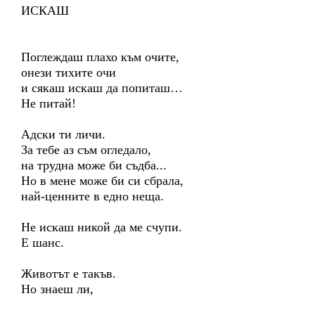
ИСКАШ
Поглеждаш плахо към очите,
онези тихите очи
и сякаш искаш да попиташ…
Не питай!
Адски ти личи.
За тебе аз съм огледало,
на трудна може би съдба...
Но в мене може би си сбрала,
най-ценните в едно неща.
Не искаш никой да ме счупи.
Е шанс.
Животът е такъв.
Но знаеш ли,