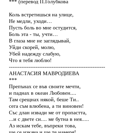
*** (перевод П.Голубкова
Коль встретишься на улице,
Не медли, уходи…
Пусть боль во мне остудится,
Боль эта - ты, учти…
В глаза мне не заглядывай,
Уйди скорей, молю,
Убей надежду слабую,
Что я тебя люблю!
------------------------------------------------------
АНАСТАСИЯ МАВРОДИЕВА
***
Препънах се във своите мечти,
и паднах в океан Любовен....
Там срещнах някой, беше Ти..
сега съм влюбена, а ти виновен!
Със длан извади ме от пропастта,
...и с двете си.... ме бутна в нея.....
Аз искам тебе, въпреки това,
ще се изкача и ще те намеря!