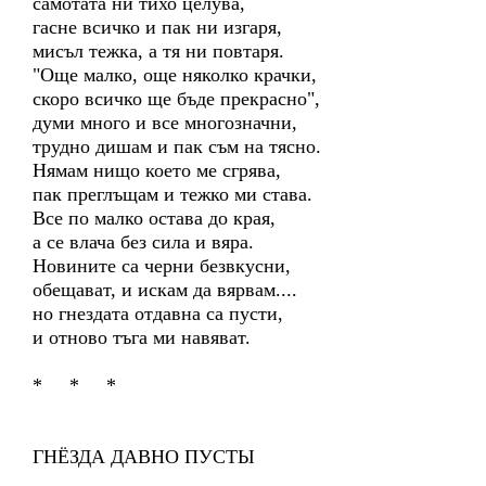
самотата ни тихо целува,
гасне всичко и пак ни изгаря,
мисъл тежка, а тя ни повтаря.
"Още малко, още няколко крачки,
скоро всичко ще бъде прекрасно",
думи много и все многозначни,
трудно дишам и пак съм на тясно.
Нямам нищо което ме сгрява,
пак преглъщам и тежко ми става.
Все по малко остава до края,
а се влача без сила и вяра.
Новините са черни безвкусни,
обещават, и искам да вярвам....
но гнездата отдавна са пусти,
и отново тъга ми навяват.
* * *
ГНЁЗДА ДАВНО ПУСТЫ