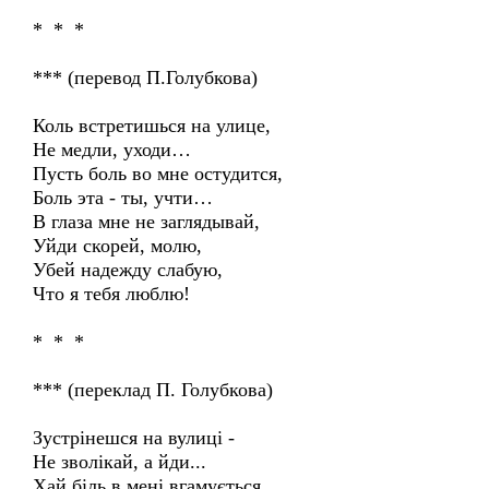
* * *
*** (перевод П.Голубкова)
Коль встретишься на улице,
Не медли, уходи…
Пусть боль во мне остудится,
Боль эта - ты, учти…
В глаза мне не заглядывай,
Уйди скорей, молю,
Убей надежду слабую,
Что я тебя люблю!
* * *
*** (переклад П. Голубкова)
Зустрінешся на вулиці -
Не зволікай, а йди...
Хай біль в мені вгамується,