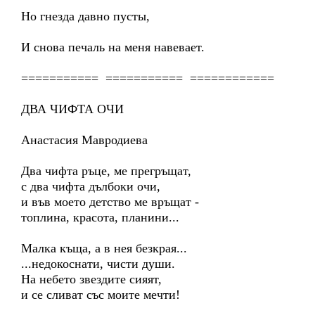
Но гнезда давно пусты,
И снова печаль на меня навевает.
=========== =========== ============
ДВА ЧИФТА ОЧИ
Анастасия Мавродиева
Два чифта ръце, ме прегръщат,
с два чифта дълбоки очи,
и във моето детство ме връщат -
топлина, красота, планини...
Малка къща, а в нея безкрая...
...недокоснати, чисти души.
На небето звездите сияят,
и се сливат със моите мечти!