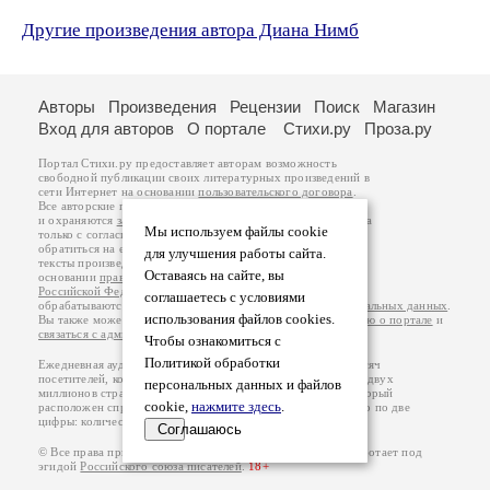
Другие произведения автора Диана Нимб
Авторы
Произведения
Рецензии
Поиск
Магазин
Вход для авторов
О портале
Стихи.ру
Проза.ру
Портал Стихи.ру предоставляет авторам возможность
свободной публикации своих литературных произведений в
сети Интернет на основании
пользовательского договора
.
Все авторские права на произведения принадлежат авторам
и охраняются
законом
. Перепечатка произведений возможна
Мы используем файлы cookie
только с согласия его автора, к которому вы можете
обратиться на его авторской странице. Ответственность за
для улучшения работы сайта.
тексты произведений авторы несут самостоятельно на
Оставаясь на сайте, вы
основании
правил публикации
и
законодательства
Российской Федерации
. Данные пользователей
соглашаетесь с условиями
обрабатываются на основании
Политики обработки персональных данных
.
использования файлов cookies.
Вы также можете посмотреть более подробную
информацию о портале
и
связаться с администрацией
.
Чтобы ознакомиться с
Политикой обработки
Ежедневная аудитория портала Стихи.ру – порядка 200 тысяч
посетителей, которые в общей сумме просматривают более двух
персональных данных и файлов
миллионов страниц по данным счетчика посещаемости, который
cookie,
нажмите здесь
.
расположен справа от этого текста. В каждой графе указано по две
цифры: количество просмотров и количество посетителей.
Соглашаюсь
© Все права принадлежат авторам, 2000-2026. Портал работает под
эгидой
Российского союза писателей
.
18+