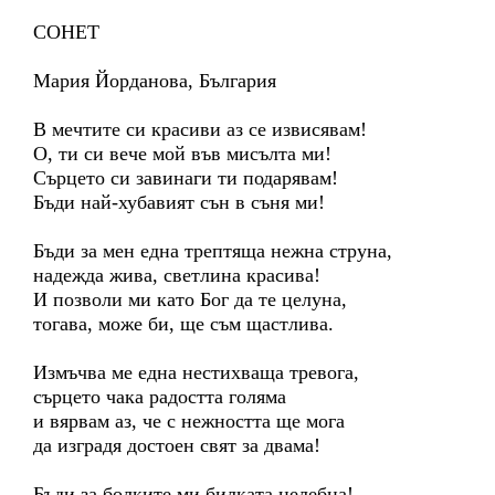
СОНЕТ
Мария Йорданова, България
В мечтите си красиви аз се извисявам!
О, ти си вече мой във мисълта ми!
Сърцето си завинаги ти подарявам!
Бъди най-хубавият сън в съня ми!
Бъди за мен една трептяща нежна струна,
надежда жива, светлина красива!
И позволи ми като Бог да те целуна,
тогава, може би, ще съм щастлива.
Измъчва ме една нестихваща тревога,
сърцето чака радостта голяма
и вярвам аз, че с нежността ще мога
да изградя достоен свят за двама!
Бъди за болките ми билката целебна!