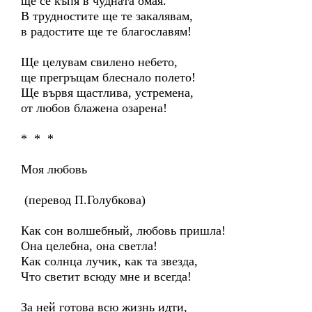
ще се къпя в чудната омая.
В трудностите ще те закалявам,
в радостите ще те благославям!
Ще целувам свилено небето,
ще прегръщам блеснало полето!
Ще вървя щастлива, устремена,
от любов блажена озарена!
* * *
Моя любовь
(перевод П.Голубкова)
Как сон волшебный, любовь пришла!
Она целебна, она светла!
Как солнца лучик, как та звезда,
Что светит всюду мне и всегда!
За ней готова всю жизнь идти,