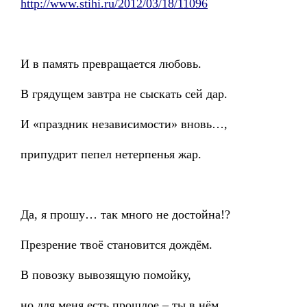
http://www.stihi.ru/2012/03/18/11096
И в память превращается любовь.
В грядущем завтра не сыскать сей дар.
И «праздник независимости» вновь…,
припудрит пепел нетерпенья жар.
Да, я прошу… так много не достойна!?
Презрение твоё становится дождём.
В повозку вывозящую помойку,
но для меня есть прошлое – ты в нём.