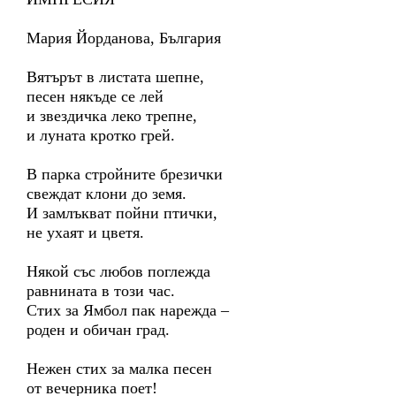
Мария Йорданова, България
Вятърът в листата шепне,
песен някъде се лей
и звездичка леко трепне,
и луната кротко грей.
В парка стройните брезички
свеждат клони до земя.
И замлъкват пойни птички,
не ухаят и цветя.
Някой със любов поглежда
равнината в този час.
Стих за Ямбол пак нарежда –
роден и обичан град.
Нежен стих за малка песен
от вечерника поет!