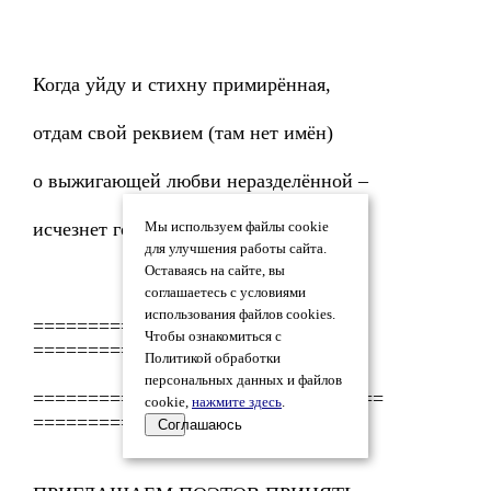
Когда уйду и стихну примирённая,
отдам свой реквием (там нет имён)
о выжигающей любви неразделённой –
исчезнет гордость – ей ты ослеплён!
Мы используем файлы cookie
для улучшения работы сайта.
Оставаясь на сайте, вы
соглашаетесь с условиями
использования файлов cookies.
========= ============
Чтобы ознакомиться с
========================
Политикой обработки
персональных данных и файлов
=============== ================
cookie,
нажмите здесь
.
==================
Соглашаюсь