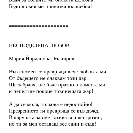
Бъди в съня ми приказка вълшебна!
============ ===========
====================
НЕСПОДЕЛЕНА ЛЮБОВ
Мария Йорданова, България
Във спомен се превръща вече любовта ми.
От бъдещето не очаквам този дар.
Ще забравя, ще бъде празно в паметта ми
и пепел ще покрие тръпнещата жар!
А да се моля, толкова е недостойно!
Презрението ти превръща се във дъжд.
В каруцата за смет отива всичко грозно,
но ти за мен оставаш все един и същ!