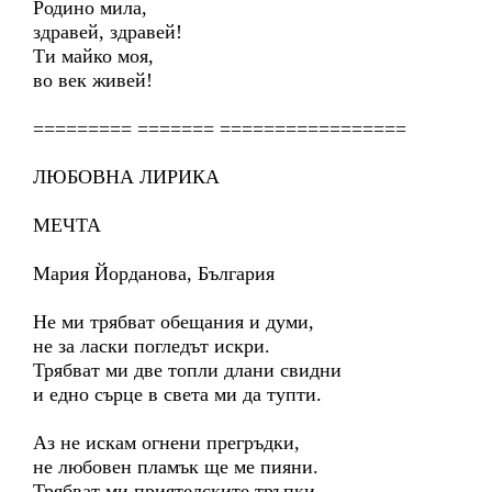
Родино мила,
здравей, здравей!
Ти майко моя,
во век живей!
========= ======= =================
ЛЮБОВНА ЛИРИКА
МЕЧТА
Мария Йорданова, България
Не ми трябват обещания и думи,
не за ласки погледът искри.
Трябват ми две топли длани свидни
и едно сърце в света ми да тупти.
Аз не искам огнени прегръдки,
не любовен пламък ще ме пияни.
Трябват ми приятелските тръпки