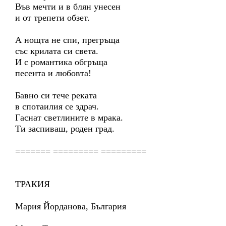
Във мечти и в блян унесен
и от трепети обзет.
А нощта не спи, прегръща
със крилата си света.
И с романтика обгръща
песента и любовта!
Бавно си тече реката
в спотаилия се здрач.
Гаснат светлините в мрака.
Ти заспиваш, роден град.
======= ========= =========
ТРАКИЯ
Мария Йорданова, България