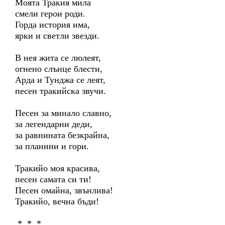
Моята Тракия мила
смели герои роди.
Горда история има,
ярки и светли звезди.
В нея жита се люлеят,
огнено слънце блести,
Арда и Тунджа се леят,
песен тракийска звучи.
Песен за минало славно,
за легендарни деди,
за равнината безкрайна,
за планини и гори.
Тракийо моя красива,
песен самата си ти!
Песен омайна, звънлива!
Тракийо, вечна бъди!
* * *