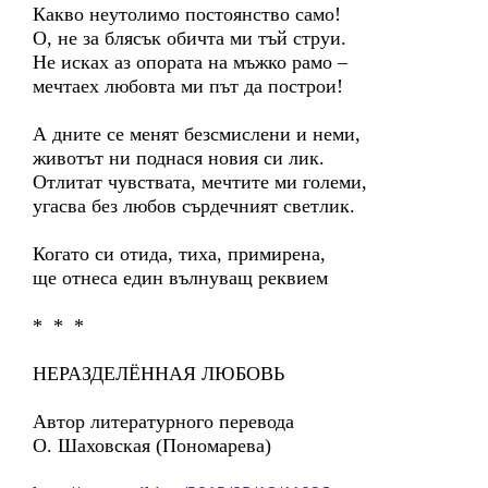
Какво неутолимо постоянство само!
О, не за блясък обичта ми тъй струи.
Не исках аз опората на мъжко рамо –
мечтаех любовта ми път да построи!
А дните се менят безсмислени и неми,
животът ни поднася новия си лик.
Отлитат чувствата, мечтите ми големи,
угасва без любов сърдечният светлик.
Когато си отида, тиха, примирена,
ще отнеса един вълнуващ реквием
* * *
НЕРАЗДЕЛЁННАЯ ЛЮБОВЬ
Автор литературного перевода
О. Шаховская (Пономарева)