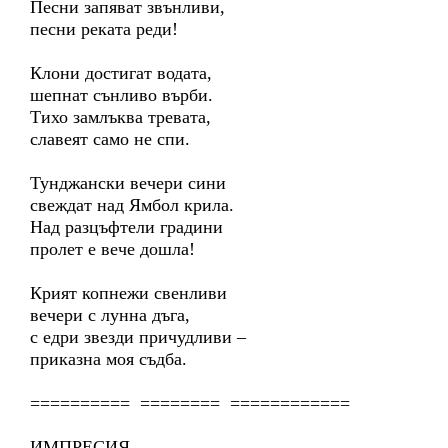
Песни запяват звънливи,
песни реката реди!
Клони достигат водата,
шепнат сънливо върби.
Тихо замлъква тревата,
славеят само не спи.
Тунджански вечери сини
свеждат над Ямбол крила.
Над разцъфтели градини
пролет е вече дошла!
Крият копнежи свенливи
вечери с лунна дъга,
с едри звезди причудливи –
приказна моя съдба.
========== ======== ============
ИМПРЕСИЯ