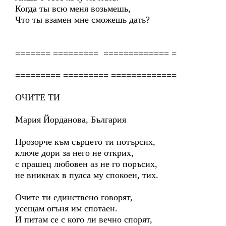
Когда ты всю меня возьмешь,
Что ты взамен мне сможешь дать?
======= ========= ============= =
========= ========= =============
ОЧИТЕ ТИ
Мария Йорданова, България
Прозорче към сърцето ти потърсих,
ключе дори за него не открих,
с прашец любовен аз не го поръсих,
не вникнах в пулса му спокоен, тих.
Очите ти единствено говорят,
усещам огъня им спотаен.
И питам се с кого ли вечно спорят,