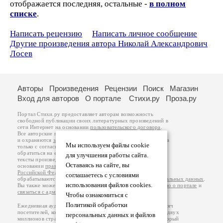
отображается последняя, остальные -
в полном
списке
.
Написать рецензию
Написать личное сообщение
Другие произведения автора Николай Александрович
Лосев
Авторы
Произведения
Рецензии
Поиск
Магазин
Вход для авторов
О портале
Стихи.ру
Проза.ру
Портал Стихи.ру предоставляет авторам возможность
свободной публикации своих литературных произведений в
сети Интернет на основании
пользовательского договора
.
Все авторские права на произведения принадлежат авторам
и охраняются
законом
. Перепечатка произведений возможна
Мы используем файлы cookie
только с согласия его автора, к которому вы можете
обратиться на его авторской странице. Ответственность за
для улучшения работы сайта.
тексты произведений авторы несут самостоятельно на
Оставаясь на сайте, вы
основании
правил публикации
и
законодательства
Российской Федерации
. Данные пользователей
соглашаетесь с условиями
обрабатываются на основании
Политики обработки персональных данных
.
использования файлов cookies.
Вы также можете посмотреть более подробную
информацию о портале
и
связаться с администрацией
.
Чтобы ознакомиться с
Политикой обработки
Ежедневная аудитория портала Стихи.ру – порядка 200 тысяч
посетителей, которые в общей сумме просматривают более двух
персональных данных и файлов
миллионов страниц по данным счетчика посещаемости, который