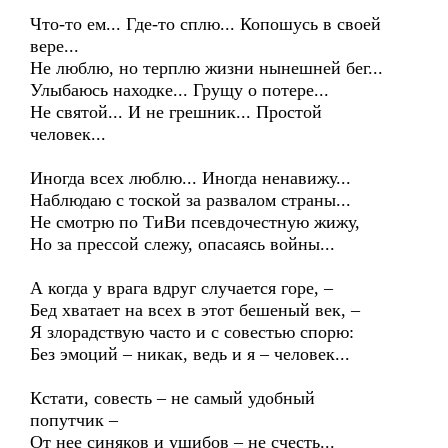
Что-то ем... Где-то сплю... Копошусь в своей
вере...
Не люблю, но терплю жизни нынешней бег...
Улыбаюсь находке... Грущу о потере...
Не святой... И не грешник... Простой
человек...
Иногда всех люблю... Иногда ненавижу...
Наблюдаю с тоской за развалом страны...
Не смотрю по ТиВи псевдочестную жижу,
Но за прессой слежу, опасаясь войны...
А когда у врага вдруг случается горе, –
Бед хватает на всех в этот бешеный век, –
Я злорадствую часто и с совестью спорю:
Без эмоций – никак, ведь и я – человек...
Кстати, совесть – не самый удобный
попутчик –
От нее синяков и ушибов – не счесть...