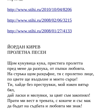
http://www.stihi.ru/2010/10/04/8206
http://www.stihi.ru/2008/02/06/3215
http://www.stihi.ru/2008/01/27/4133
ЙОРДАН КИРЕВ
ПРОЛЕТНА ПЕСЕН
Щом кукувица кука, пристига пролетта
пред мене да разпука, от пъпки любовта.
На стръка щом разцъфне, тя с пролетно лице,
по цвете ще въздъхне и моето сърце!
Ти, хайде без преструвки, мой южен вятър
бял,
дай ласки и милувки, за цвят съм закопнял!
Прати ми вест в тревата, с кокиче и със мак
да бъдат на съдбата и любовта ми знак!