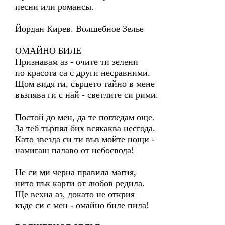
песни или романсы.
Йордан Кирев. Волшебное Зелье
ОМАЙНО БИЛЕ
Признавам аз - очите ти зелени
по красота са с други несравними.
Щом видя ги, сърцето тайно в мене
възпява ги с най - светлите си рими.
Постой до мен, да те погледам още.
За теб търпял бих всякаква несгода.
Като звезда си ти във мойте нощи -
намигаш палаво от небосвода!
Не си ми черна правила магия,
нито пък карти от любов редила.
Ще вехна аз, докато не открия
къде си с мен - омайно биле пила!