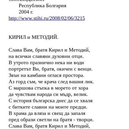
Республика Болгария
2004 г.
http://www.stihi.ru/2008/02/06/3215
КИРИЛ и МЕТОДИЙ.
Слава Вам, братя Кирил и Методий,
на всички славяни духовни отци.
В утрото празнично нека ни води
портретът Ви, братя, окичен с венци.
Звън на камбани оглася простора.
Аз горд съм, че крача след вашия лик.
С маршова стъпка в морето от хора
да чувствам народа си мъдр, велик.
С история българска днес да се хваля
с битките славни на моите предци.
В храма да вляза и свещ да запаля
пред образи светли на братя - творци.
Слава Вам, братя Кирил и Методий,