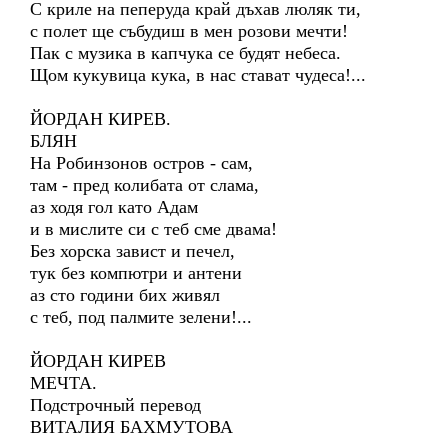
С криле на пеперуда край дъхав люляк ти,
с полет ще събудиш в мен розови мечти!
Пак с музика в капчука се будят небеса.
Щом кукувица кука, в нас стават чудеса!...
ЙОРДАН КИРЕВ.
БЛЯН
На Робинзонов остров - сам,
там - пред колибата от слама,
аз ходя гол като Адам
и в мислите си с теб сме двама!
Без хорска завист и печел,
тук без компютри и антени
аз сто години бих живял
с теб, под палмите зелени!...
ЙОРДАН КИРЕВ
МЕЧТА.
Подстрочный перевод
ВИТАЛИЯ БАХМУТОВА