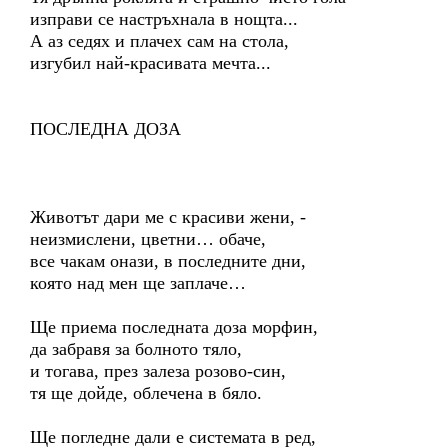
изправи се настръхнала в нощта...
А аз седях и плачех сам на стола,
изгубил най-красивата мечта...
ПОСЛЕДНА ДОЗА
Животът дари ме с красиви жени, -
неизмислени, цветни… обаче,
все чакам онази, в последните дни,
която над мен ще заплаче…
Ще приема последната доза морфин,
да забравя за болното тяло,
и тогава, през залеза розово-син,
тя ще дойде, облечена в бяло.
Ще погледне дали е системата в ред,