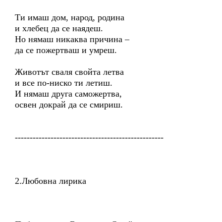
Ти имаш дом, народ, родина
и хлебец да се наядеш.
Но нямаш никаква причина –
да се пожертваш и умреш.
Животът сваля свойта летва
и все по-ниско ти летиш.
И нямаш друга саможертва,
освен докрай да се смириш.
--------------------------------------------------
2.Любовна лирика