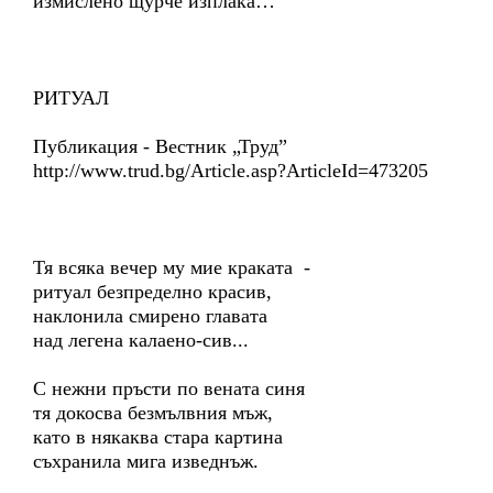
измислено щурче изплака…
РИТУАЛ
Публикация - Вестник „Труд”
http://www.trud.bg/Article.asp?ArticleId=473205
Тя всяка вечер му мие краката -
ритуал безпределно красив,
наклонила смирено главата
над легена калаено-сив...
С нежни пръсти по вената синя
тя докосва безмълвния мъж,
като в някаква стара картина
съхранила мига изведнъж.