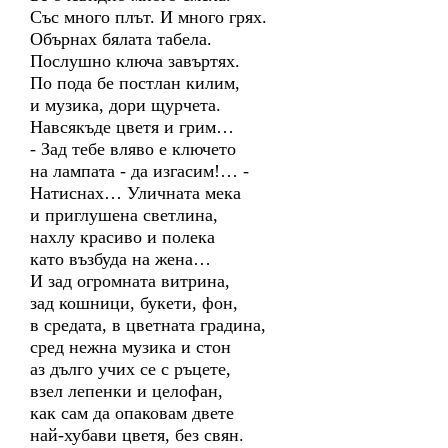
Със много плът. И много грях.
Обърнах бялата табела.
Послушно ключа завъртях.
По пода бе постлан килим,
и музика, дори щурчета.
Навсякъде цветя и грим…
- Зад тебе вляво е ключето
на лампата - да изгасим!… -
Натиснах… Уличната мека
и приглушена светлина,
нахлу красиво и полека
като възбуда на жена…
И зад огромната витрина,
зад кошници, букети, фон,
в средата, в цветната градина,
сред нежна музика и стон
аз дълго учих се с ръцете,
взел лепенки и целофан,
как сам да опаковам двете
най-хубави цветя, без свян.