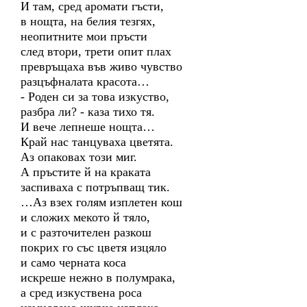
И там, сред аромати гъсти,
в нощта, на белия тезгях,
неопитните мои пръсти
след втори, трети опит плах
превръщаха във живо чувство
разцъфналата красота…
- Роден си за това изкуство,
разбра ли? - каза тихо тя.
И вече лепнеше нощта…
Край нас танцуваха цветята.
Аз опаковах този миг.
А пръстите й на краката
заспиваха с потръпващ тик.
…Аз взех голям изплетен кош
и сложих мекото й тяло,
и с разточителен разкош
покрих го със цветя изцяло
и само черната коса
искреше нежно в полумрака,
а сред изкуствена роса