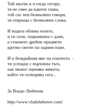
Той мълчи и я гледа отгоре,
тя не смее да вдигне глава,
той със нея бъзмълвно говори,
тя отвръща с безмълвни слова.
И водата облива нозете,
и ги гали, подканвана с длан,
а стаените дребни предмети
кротко светят на задния план.
И в безкрайния миг на платното -
ти усещаш с върховна тъга,
как мъжът оценява живота,
който тя сътворява сега...
За Владо Любенов
http://www.vladolubenov.com/