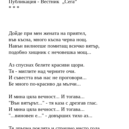
Публикация - Вестник „Сега”
* * *
Дойде при мен жената на приятел,
във късна, много късна черна нощ.
Навън вилнееше помитащ всичко вятър,
подобно хищник с нечовешка мощ...
Аз спуснах белите красиви щори.
Тя - миглите над черните очи.
И съвестта във нас не проговори...
Бе много по-красиво да мълчи...
И мина цяла вечност... И тогава...
"Вън вятърът..." - тя каза с дрезгав глас.
И мина цяла вечност... И тогава...
"...виновен е..." - довърших тихо аз...
Тя дръпна роклята и страшно чисто гола