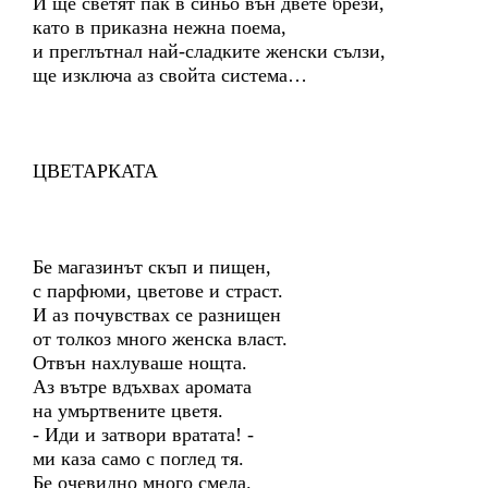
И ще светят пак в синьо вън двете брези,
като в приказна нежна поема,
и преглътнал най-сладките женски сълзи,
ще изключа аз свойта система…
ЦВЕТАРКАТА
Бе магазинът скъп и пищен,
с парфюми, цветове и страст.
И аз почувствах се разнищен
от толкоз много женска власт.
Отвън нахлуваше нощта.
Аз вътре вдъхвах аромата
на умъртвените цветя.
- Иди и затвори вратата! -
ми каза само с поглед тя.
Бе очевидно много смела.