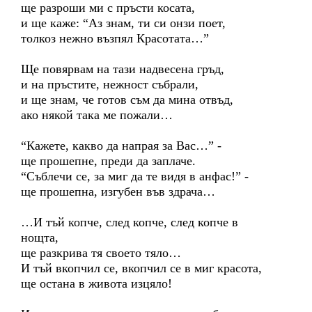
ще разроши ми с пръсти косата,
и ще каже: “Аз знам, ти си онзи поет,
толкоз нежно възпял Красотата…”
Ще повярвам на тази надвесена гръд,
и на пръстите, нежност събрали,
и ще знам, че готов съм да мина отвъд,
ако някой така ме пожали…
“Кажете, какво да напрая за Вас…” -
ще прошепне, преди да заплаче.
“Съблечи се, за миг да те видя в анфас!” -
ще прошепна, изгубен във здрача…
…И тъй копче, след копче, след копче в
нощта,
ще разкрива тя своето тяло…
И тъй вкопчил се, вкопчил се в миг красота,
ще остана в живота изцяло!