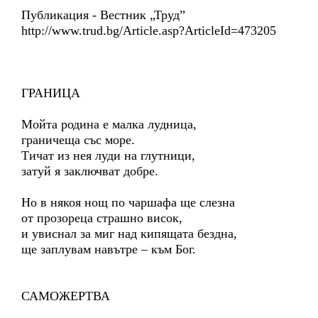
Публикация - Вестник „Труд”
http://www.trud.bg/Article.asp?ArticleId=473205
ГРАНИЦА
Мойта родина е малка лудница,
граничеща със море.
Тичат из нея луди на глутници,
затуй я заключват добре.
Но в някоя нощ по чаршафа ще слезна
от прозореца страшно висок,
и увиснал за миг над кипящата бездна,
ще заплувам навътре – към Бог.
САМОЖЕРТВА