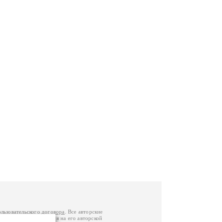
ользовательского договора
. Все авторские
у вы можете обратиться на его авторской