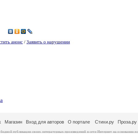
стить анонс
/
Заявить о нарушении
ва
к
Магазин
Вход для авторов
О портале
Стихи.ру
Проза.ру
ободной публикации своих литературных произведений в сети Интернет на основании
п
ся
законом
. Перепечатка произведений возможна только с согласия его автора, к котором