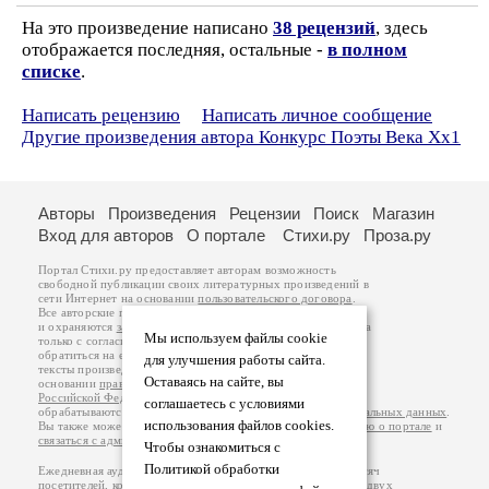
На это произведение написано
38 рецензий
, здесь
отображается последняя, остальные -
в полном
списке
.
Написать рецензию
Написать личное сообщение
Другие произведения автора Конкурс Поэты Века Хх1
Авторы
Произведения
Рецензии
Поиск
Магазин
Вход для авторов
О портале
Стихи.ру
Проза.ру
Портал Стихи.ру предоставляет авторам возможность
свободной публикации своих литературных произведений в
сети Интернет на основании
пользовательского договора
.
Все авторские права на произведения принадлежат авторам
и охраняются
законом
. Перепечатка произведений возможна
Мы используем файлы cookie
только с согласия его автора, к которому вы можете
обратиться на его авторской странице. Ответственность за
для улучшения работы сайта.
тексты произведений авторы несут самостоятельно на
Оставаясь на сайте, вы
основании
правил публикации
и
законодательства
Российской Федерации
. Данные пользователей
соглашаетесь с условиями
обрабатываются на основании
Политики обработки персональных данных
.
использования файлов cookies.
Вы также можете посмотреть более подробную
информацию о портале
и
связаться с администрацией
.
Чтобы ознакомиться с
Политикой обработки
Ежедневная аудитория портала Стихи.ру – порядка 200 тысяч
посетителей, которые в общей сумме просматривают более двух