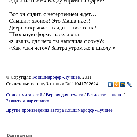
«Да и не пьет!» Водку спрятал в буфете.
Вот он сидит, с нетерпением ждет…
Слышит: звонок! Это Маша идет!
Дверь открывает, глядит – вот те на!
Школьную форму надела она!
«Слышь, для чего ты напялила форму?»
«Как «для чего»? Завтра утром же в школу!»
© Copyright:
Кошшмарофф -Лучшее
, 2011
Свидетельство о публикации №111041702624
Список читателей
/
Версия для печати
/
Разместить анонс
/
Заявить о нарушении
Другие произведения автора Кошшмарофф -Лучшее
Рецензии