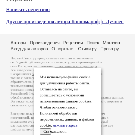
Написать рецензию
Другие произведения автора Кошшмарофф -Лучшее
Авторы
Произведения
Рецензии
Поиск
Магазин
Вход для авторов
О портале
Стихи.ру
Проза.ру
Портал Стихи.ру предоставляет авторам возможность
свободной публикации своих литературных произведений в
сети Интернет на основании
пользовательского договора
.
Все авторские права на произведения принадлежат авторам
и охраняются
законом
. Перепечатка произведений возможна
Мы используем файлы cookie
только с согласия его автора, к которому вы можете
обратиться на его авторской странице. Ответственность за
для улучшения работы сайта.
тексты произведений авторы несут самостоятельно на
Оставаясь на сайте, вы
основании
правил публикации
и
законодательства
Российской Федерации
. Данные пользователей
соглашаетесь с условиями
обрабатываются на основании
Политики обработки персональных данных
.
использования файлов cookies.
Вы также можете посмотреть более подробную
информацию о портале
и
связаться с администрацией
.
Чтобы ознакомиться с
Политикой обработки
Ежедневная аудитория портала Стихи.ру – порядка 200 тысяч
посетителей, которые в общей сумме просматривают более двух
персональных данных и файлов
миллионов страниц по данным счетчика посещаемости, который
cookie,
нажмите здесь
.
расположен справа от этого текста. В каждой графе указано по две
цифры: количество просмотров и количество посетителей.
Соглашаюсь