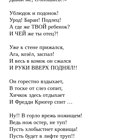
Ублюдок и подонок!
Урод! Баран! Подлец!
А где же ТВОЙ ребенок?
И ЧЕЙ же ты отец?!
Уже к стене прижался,
Ага, козёл, заспал!
И весь в комок он сжался
И РУКИ ВВЕРХ ПОДНЯЛ!!
Он горестно вздыхает,
В тоске от слез сопит,
Хичкок здесь отдыхает
И Фредди Крюгер спит …
Ну!! В горло врежь ножищем!
Ведь нож остер, не туп!
Пусть хлобыстнет кровища!
Пусть будет в лифте труп!!