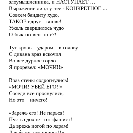
злоумышленника, и НАСТУПАЕТ …
Выражение лица у нее - КОНКРЕТНОЕ ...
Совсем бандиту худо,
ТАКОЕ вдруг – внове!
Ужель свершилось чудо
О-бык-но-вен-но-е?!
Тут кровь – ударом – в голову!
С дивана враз вскочил!
Во все дурное горло
Я проревел: «МОЧИ!!»
Враз стены содрогнулись!
«МОЧИ! УБЕЙ ЕГО!!»
Соседи все проснулись,
Но это – ничего!
«Зарежь его! Не парься!
Пусть сдохнет тот фашист!
Да врежь ногой по ядрам!
Давай же, сгоношись!!»