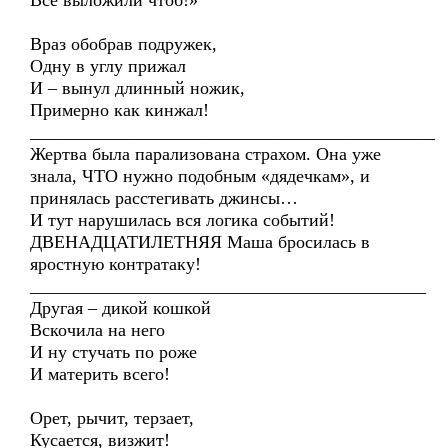
Все выложили чтоб!»
Враз обобрав подружек,
Одну в углу прижал
И – вынул длинный ножик,
Примерно как кинжал!
_____________________________________________
Жертва была парализована страхом. Она уже
знала, ЧТО нужно подобным «дядечкам», и
принялась расстегивать джинсы…
И тут нарушилась вся логика событий!
ДВЕНАДЦАТИЛЕТНЯЯ Маша бросилась в
яростную контратаку!
____________________________________________
Другая – дикой кошкой
Вскочила на него
И ну стучать по роже
И материть всего!
Орет, рычит, терзает,
Кусается, визжит!