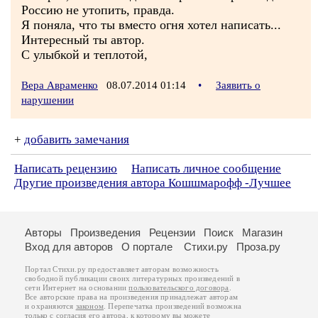
Россию не утопить, правда.
Я поняла, что ты вместо огня хотел написать...
Интересный ты автор.
С улыбкой и теплотой,
Вера Авраменко
08.07.2014 01:14
•
Заявить о
нарушении
+
добавить замечания
Написать рецензию
Написать личное сообщение
Другие произведения автора Кошшмарофф -Лучшее
Авторы
Произведения
Рецензии
Поиск
Магазин
Вход для авторов
О портале
Стихи.ру
Проза.ру
Портал Стихи.ру предоставляет авторам возможность
свободной публикации своих литературных произведений в
сети Интернет на основании
пользовательского договора
.
Все авторские права на произведения принадлежат авторам
и охраняются
законом
. Перепечатка произведений возможна
только с согласия его автора, к которому вы можете