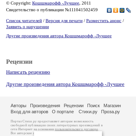
© Copyright:
Кошшмарофф -Лучшее
, 2011
Свидетельство о публикации №111041502459
Список читателей
/
Версия для печати
/
Разместить анонс
/
Заявить о нарушении
Другие произведения автора Кошшмарофф -Лучшее
Рецензии
Написать рецензию
Другие произведения автора Кошшмарофф -Лучшее
Авторы
Произведения
Рецензии
Поиск
Магазин
Вход для авторов
О портале
Стихи.ру
Проза.ру
Портал Стихи.ру предоставляет авторам возможность
свободной публикации своих литературных произведений в
сети Интернет на основании
пользовательского договора
.
Все авторские права на произведения принадлежат авторам