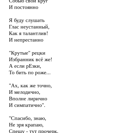
Собью свой круг
И постоянно
Я буду слушать
Глас неустанный,
Как я талантлив!
И непрестанно
"Крутые" рецки
Избранник всё же!
А если рЕзки,
То бить по роже...
"Ах, как же точно,
И мелодично,
Вполне лирично
И симпатично".
"Спасибо, знаю,
Не зря крапаю,
Спешу - тут прочерк,