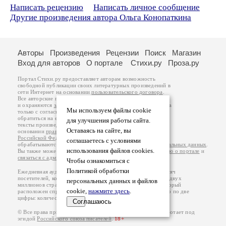
Написать рецензию
Написать личное сообщение
Другие произведения автора Ольга Конопаткина
Авторы
Произведения
Рецензии
Поиск
Магазин
Вход для авторов
О портале
Стихи.ру
Проза.ру
Портал Стихи.ру предоставляет авторам возможность
свободной публикации своих литературных произведений в
сети Интернет на основании
пользовательского договора
.
Все авторские права на произведения принадлежат авторам
и охраняются
законом
. Перепечатка произведений возможна
Мы используем файлы cookie
только с согласия его автора, к которому вы можете
обратиться на его авторской странице. Ответственность за
для улучшения работы сайта.
тексты произведений авторы несут самостоятельно на
Оставаясь на сайте, вы
основании
правил публикации
и
законодательства
Российской Федерации
. Данные пользователей
соглашаетесь с условиями
обрабатываются на основании
Политики обработки персональных данных
.
использования файлов cookies.
Вы также можете посмотреть более подробную
информацию о портале
и
связаться с администрацией
.
Чтобы ознакомиться с
Политикой обработки
Ежедневная аудитория портала Стихи.ру – порядка 200 тысяч
посетителей, которые в общей сумме просматривают более двух
персональных данных и файлов
миллионов страниц по данным счетчика посещаемости, который
cookie,
нажмите здесь
.
расположен справа от этого текста. В каждой графе указано по две
цифры: количество просмотров и количество посетителей.
Соглашаюсь
© Все права принадлежат авторам, 2000-2026. Портал работает под
эгидой
Российского союза писателей
.
18+