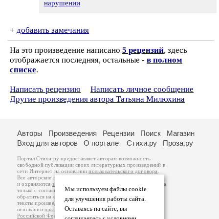
нарушении
+
добавить замечания
На это произведение написано
5 рецензий
, здесь
отображается последняя, остальные -
в полном
списке
.
Написать рецензию
Написать личное сообщение
Другие произведения автора Татьяна Милюхина
Авторы
Произведения
Рецензии
Поиск
Магазин
Вход для авторов
О портале
Стихи.ру
Проза.ру
Портал Стихи.ру предоставляет авторам возможность
свободной публикации своих литературных произведений в
сети Интернет на основании
пользовательского договора
.
Все авторские права на произведения принадлежат авторам
и охраняются
законом
. Перепечатка произведений возможна
Мы используем файлы cookie
только с согласия его автора, к которому вы можете
обратиться на его авторской странице. Ответственность за
для улучшения работы сайта.
тексты произведений авторы несут самостоятельно на
Оставаясь на сайте, вы
основании
правил публикации
и
законодательства
Российской Федерации
. Данные пользователей
соглашаетесь с условиями