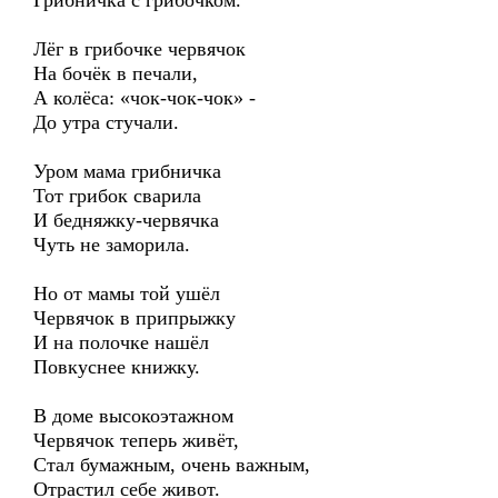
Грибничка с грибочком.
Лёг в грибочке червячок
На бочёк в печали,
А колёса: «чок-чок-чок» -
До утра стучали.
Уром мама грибничка
Тот грибок сварила
И бедняжку-червячка
Чуть не заморила.
Но от мамы той ушёл
Червячок в припрыжку
И на полочке нашёл
Повкуснее книжку.
В доме высокоэтажном
Червячок теперь живёт,
Стал бумажным, очень важным,
Отрастил себе живот.