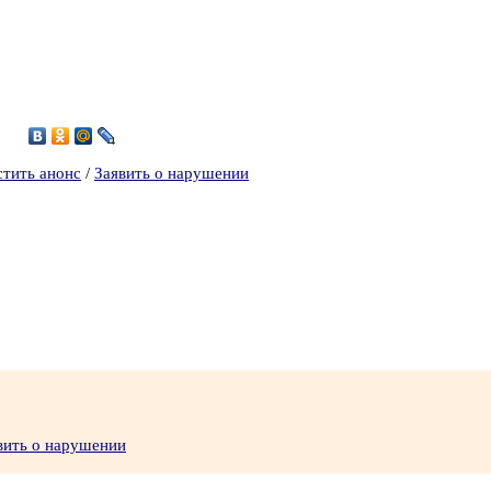
стить анонс
/
Заявить о нарушении
вить о нарушении