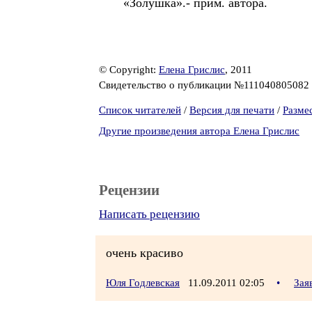
«Золушка».- прим. автора.
© Copyright:
Елена Грислис
, 2011
Свидетельство о публикации №111040805082
Список читателей
/
Версия для печати
/
Разме
Другие произведения автора Елена Грислис
Рецензии
Написать рецензию
очень красиво
Юля Годлевская
11.09.2011 02:05
•
Зая