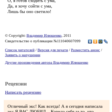
О, я готов сходить с ума,
Да, я хочу сойти с ума,
Лишь бы оно светило!
© Copyright:
Владимир Илюшенко
, 2011
Свидетельство о публикации №111040607099
Список читателей
/
Версия для печати
/
Разместить анонс
/
Заявить о нарушении
Другие произведения автора Владимир Илюшенко
Рецензии
Написать рецензию
Отличный экс! Как всегда! А я сегодня написала
экс Я ВАС ЛЮБИЛ... Корила себя за то, что