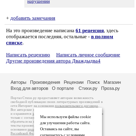
нарушении
+
добавить замечания
На это произведение написана
61 рецензия
, здесь
отображается последняя, остальные -
в полном
списке
.
Написать рецензию
Написать личное сообщение
Другие произведения автора Дваждыдва4
Авторы
Произведения
Рецензии
Поиск
Магазин
Вход для авторов
О портале
Стихи.ру
Проза.ру
Портал Стихи.ру предоставляет авторам возможность
свободной публикации своих литературных произведений в
сети Интернет на основании
пользовательского договора
.
Все авторские права на произведения принадлежат авторам
и охраняются
законом
. Перепечатка произведений возможна
Мы используем файлы cookie
только с согласия его автора, к которому вы можете
обратиться на его авторской странице. Ответственность за
для улучшения работы сайта.
тексты произведений авторы несут самостоятельно на
Оставаясь на сайте, вы
основании
правил публикации
и
законодательства
Российской Федерации
. Данные пользователей
соглашаетесь с условиями