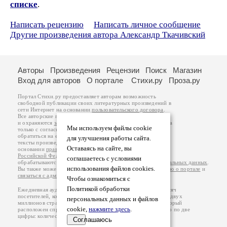
списке
.
Написать рецензию
Написать личное сообщение
Другие произведения автора Александр Ткачивский
Авторы
Произведения
Рецензии
Поиск
Магазин
Вход для авторов
О портале
Стихи.ру
Проза.ру
Портал Стихи.ру предоставляет авторам возможность
свободной публикации своих литературных произведений в
сети Интернет на основании
пользовательского договора
.
Все авторские права на произведения принадлежат авторам
и охраняются
законом
. Перепечатка произведений возможна
Мы используем файлы cookie
только с согласия его автора, к которому вы можете
обратиться на его авторской странице. Ответственность за
для улучшения работы сайта.
тексты произведений авторы несут самостоятельно на
Оставаясь на сайте, вы
основании
правил публикации
и
законодательства
Российской Федерации
. Данные пользователей
соглашаетесь с условиями
обрабатываются на основании
Политики обработки персональных данных
.
использования файлов cookies.
Вы также можете посмотреть более подробную
информацию о портале
и
связаться с администрацией
.
Чтобы ознакомиться с
Политикой обработки
Ежедневная аудитория портала Стихи.ру – порядка 200 тысяч
посетителей, которые в общей сумме просматривают более двух
персональных данных и файлов
миллионов страниц по данным счетчика посещаемости, который
cookie,
нажмите здесь
.
расположен справа от этого текста. В каждой графе указано по две
цифры: количество просмотров и количество посетителей.
Соглашаюсь