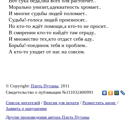
Вот сука беда,она всех бля растопчет..
Морально унизит,адекватность хромает..
И многие судьбы людей поломает..
Судьба!-голоса людей произносят..
Но кто-то ждёт помощи,а кто-то не просит..
В смирении кто-то найдёт там отраду..
И множество тех,кто отдаст себя аду..
Борьба!-поединок тебя и проблем..
А кто-то уходит от нас на совсем.
© Copyright:
Плоть Путаны
, 2011
Свидетельство о публикации №111032400991
Список читателей
/
Версия для печати
/
Разместить анонс
/
Заявить о нарушении
Другие произведения автора Плоть Путаны