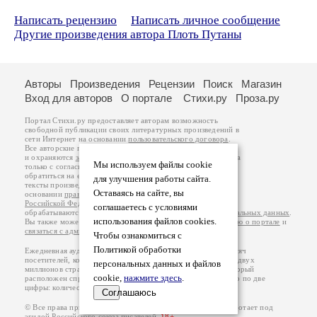
Написать рецензию
Написать личное сообщение
Другие произведения автора Плоть Путаны
Авторы
Произведения
Рецензии
Поиск
Магазин
Вход для авторов
О портале
Стихи.ру
Проза.ру
Портал Стихи.ру предоставляет авторам возможность
свободной публикации своих литературных произведений в
сети Интернет на основании
пользовательского договора
.
Все авторские права на произведения принадлежат авторам
и охраняются
законом
. Перепечатка произведений возможна
Мы используем файлы cookie
только с согласия его автора, к которому вы можете
обратиться на его авторской странице. Ответственность за
для улучшения работы сайта.
тексты произведений авторы несут самостоятельно на
Оставаясь на сайте, вы
основании
правил публикации
и
законодательства
Российской Федерации
. Данные пользователей
соглашаетесь с условиями
обрабатываются на основании
Политики обработки персональных данных
.
использования файлов cookies.
Вы также можете посмотреть более подробную
информацию о портале
и
связаться с администрацией
.
Чтобы ознакомиться с
Политикой обработки
Ежедневная аудитория портала Стихи.ру – порядка 200 тысяч
посетителей, которые в общей сумме просматривают более двух
персональных данных и файлов
миллионов страниц по данным счетчика посещаемости, который
cookie,
нажмите здесь
.
расположен справа от этого текста. В каждой графе указано по две
цифры: количество просмотров и количество посетителей.
Соглашаюсь
© Все права принадлежат авторам, 2000-2026. Портал работает под
эгидой
Российского союза писателей
.
18+