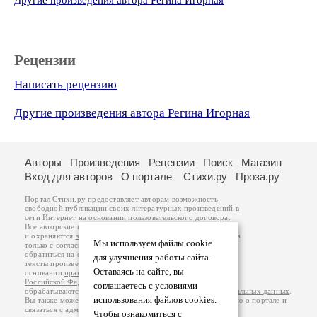
Другие произведения автора Регина Игорная
Рецензии
Написать рецензию
Другие произведения автора Регина Игорная
Авторы
Произведения
Рецензии
Поиск
Магазин
Вход для авторов
О портале
Стихи.ру
Проза.ру
Портал Стихи.ру предоставляет авторам возможность
свободной публикации своих литературных произведений в
сети Интернет на основании
пользовательского договора
.
Все авторские права на произведения принадлежат авторам
и охраняются
законом
. Перепечатка произведений возможна
Мы используем файлы cookie
только с согласия его автора, к которому вы можете
обратиться на его авторской странице. Ответственность за
для улучшения работы сайта.
тексты произведений авторы несут самостоятельно на
Оставаясь на сайте, вы
основании
правил публикации
и
законодательства
Российской Федерации
. Данные пользователей
соглашаетесь с условиями
обрабатываются на основании
Политики обработки персональных данных
.
использования файлов cookies.
Вы также можете посмотреть более подробную
информацию о портале
и
связаться с администрацией
.
Чтобы ознакомиться с