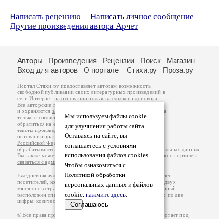
Написать рецензию
Написать личное сообщение
Другие произведения автора Арчет
Авторы
Произведения
Рецензии
Поиск
Магазин
Вход для авторов
О портале
Стихи.ру
Проза.ру
Портал Стихи.ру предоставляет авторам возможность
свободной публикации своих литературных произведений в
сети Интернет на основании
пользовательского договора
.
Все авторские права на произведения принадлежат авторам
и охраняются
законом
. Перепечатка произведений возможна
Мы используем файлы cookie
только с согласия его автора, к которому вы можете
обратиться на его авторской странице. Ответственность за
для улучшения работы сайта.
тексты произведений авторы несут самостоятельно на
Оставаясь на сайте, вы
основании
правил публикации
и
законодательства
Российской Федерации
. Данные пользователей
соглашаетесь с условиями
обрабатываются на основании
Политики обработки персональных данных
.
использования файлов cookies.
Вы также можете посмотреть более подробную
информацию о портале
и
связаться с администрацией
.
Чтобы ознакомиться с
Политикой обработки
Ежедневная аудитория портала Стихи.ру – порядка 200 тысяч
посетителей, которые в общей сумме просматривают более двух
персональных данных и файлов
миллионов страниц по данным счетчика посещаемости, который
cookie,
нажмите здесь
.
расположен справа от этого текста. В каждой графе указано по две
цифры: количество просмотров и количество посетителей.
Соглашаюсь
© Все права принадлежат авторам, 2000-2026. Портал работает под