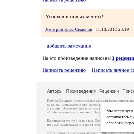
Успехов в новых местах!
Дмитрий Кнес Семенов
11.10.2012 23:19
+
добавить замечания
На это произведение написаны
3 реценз
Написать рецензию
Написать личное 
Авторы
Произведения
Рецензии
Поис
Портал Стихи.ру предоставляет авторам возможность св
права на произведения принадлежат авторам и охраняют
странице. Ответственность за тексты произведений авто
Мы используем ф
обрабатываются на основании
Политики обработки перс
соглашаетесь с 
Ежедневная аудитория портала Стихи.ру – порядка 200 
обработки перс
который расположен справа от этого текста. В каждой гр
© Все права принадлежат авторам, 2000-2026. Портал 