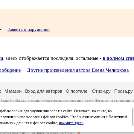
•
Заявить о нарушении
ии
, здесь отображается последняя, остальные -
в полном спи
сообщение
Другие произведения автора Елена Челнокова
к
Магазин
Вход для авторов
О портале
Стихи.ру
Проза.ру
ободной публикации своих литературных произведений в сети Интернет на основании
п
ся
законом
. Перепечатка произведений возможна только с согласия его автора, к котором
ры несут самостоятельно на основании
правил публикации
и
законодательства Российско
айлы cookie для улучшения работы сайта. Оставаясь на сайте, вы
ональных данных
. Вы также можете посмотреть более подробную
информацию о портал
условиями использования файлов cookies. Чтобы ознакомиться с Политикой
тысяч посетителей, которые в общей сумме просматривают более двух миллионов страни
ональных данных и файлов cookie,
нажмите здесь
.
афе указано по две цифры: количество просмотров и количество посетителей.
работает под эгидой
Российского союза писателей
.
18+