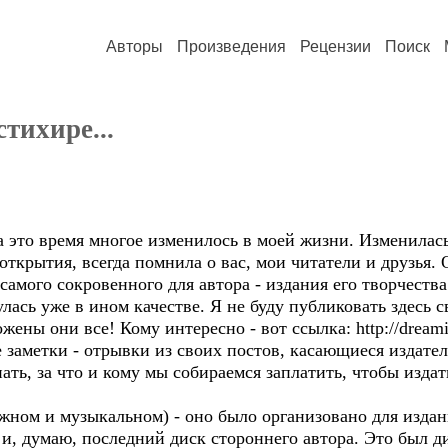
Авторы
Произведения
Рецензии
Поиск
тихире...
а это время многое изменилось в моей жизни. Изменилась
открытия, всегда помнила о вас, мои читатели и друзья. 
самого сокровенного для автора - издания его творчества
улась уже в ином качестве. Я не буду публиковать здесь с
ены они все! Кому интересно - вот ссылка: http://dreamie
 заметки - отрывки из своих постов, касающиеся издател
ать, за что и кому мы собираемся заплатить, чтобы издат
ижном и музыкальном) - оно было организовано для издан
и, думаю, последний диск стороннего автора. Это был д