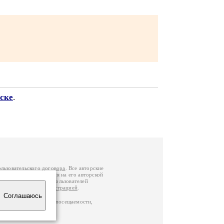
ске
.
ользовательского договора
. Все авторские
у вы можете обратиться на его авторской
й Федерации
. Данные пользователей
е
и
связаться с администрацией
.
Соглашаюсь
ц по данным счетчика посещаемости,