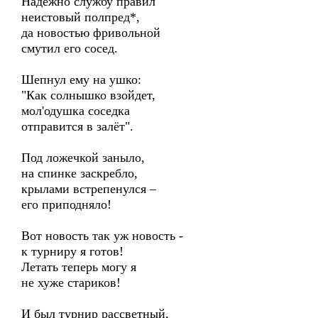
Надежно службу правил
неистовый полпред*,
да новостью фривольной
смутил его сосед.
Шепнул ему на ушко:
"Как солнышко взойдет,
мол'одушка соседка
отправится в залёт".
Под ложечкой заныло,
на спинке заскребло,
крылами встрепенулся –
его приподняло!
Вот новость так уж новость -
к турниру я готов!
Летать теперь могу я
не хуже стариков!
И был турнир рассветный,