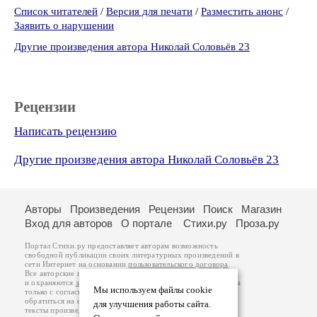
Список читателей
/
Версия для печати
/
Разместить анонс
/
Заявить о нарушении
Другие произведения автора Николай Соловьёв 23
Рецензии
Написать рецензию
Другие произведения автора Николай Соловьёв 23
Авторы
Произведения
Рецензии
Поиск
Магазин
Вход для авторов
О портале
Стихи.ру
Проза.ру
Портал Стихи.ру предоставляет авторам возможность
свободной публикации своих литературных произведений в
сети Интернет на основании
пользовательского договора
.
Все авторские права на произведения принадлежат авторам
и охраняются
законом
. Перепечатка произведений возможна
Мы используем файлы cookie
только с согласия его автора, к которому вы можете
обратиться на его авторской странице. Ответственность за
для улучшения работы сайта.
тексты произведений авторы несут самостоятельно на