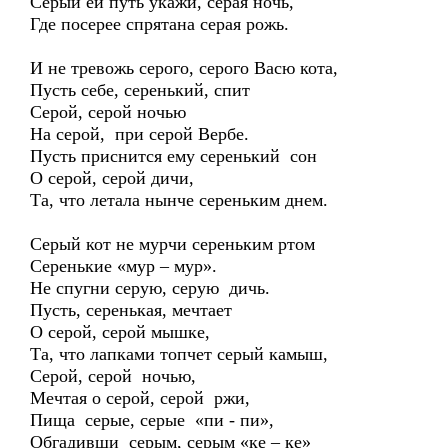
Серый ей путь укажи, серая ночь,
Где посерее спрятана серая рожь.
И не тревожь серого, серого Васю кота,
Пусть себе, серенький, спит
Серой, серой ночью
На серой, при серой Вербе.
Пусть приснится ему серенький сон
О серой, серой дичи,
Та, что летала нынче сереньким днем.
Серый кот не мурчи сереньким ртом
Серенькие «мур – мур».
Не спугни серую, серую дичь.
Пусть, серенькая, мечтает
О серой, серой мышке,
Та, что лапками топчет серый камыш,
Серой, серой ночью,
Мечтая о серой, серой ржи,
Пища серые, серые «пи - пи»,
Обгадивши серым, серым «ке – ке»