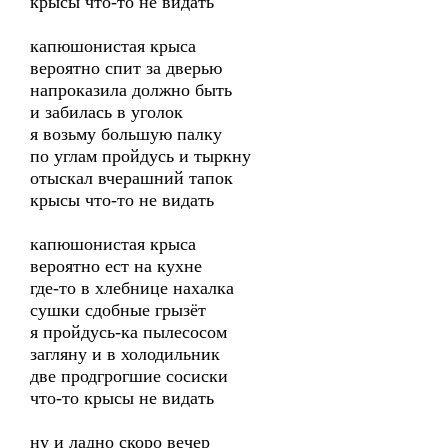
крысы что-то не видать
капюшонистая крыса
вероятно спит за дверью
напроказила должно быть
и забилась в уголок
я возьму большую палку
по углам пройдусь и тыркну
отыскал вчерашний тапок
крысы что-то не видать
капюшонистая крыса
вероятно ест на кухне
где-то в хлебнице нахалка
сушки сдобные грызёт
я пройдусь-ка пылесосом
загляну и в холодильник
две продгрогшие сосиски
что-то крысы не видать
ну и ладно скоро вечер