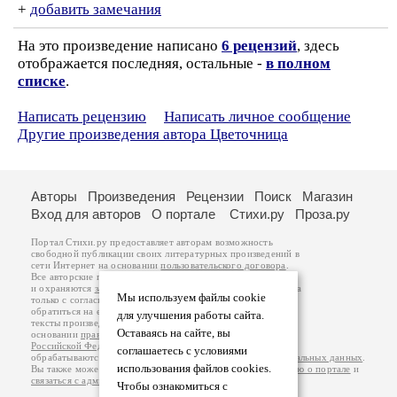
+
добавить замечания
На это произведение написано
6 рецензий
, здесь
отображается последняя, остальные -
в полном
списке
.
Написать рецензию
Написать личное сообщение
Другие произведения автора Цветочница
Авторы
Произведения
Рецензии
Поиск
Магазин
Вход для авторов
О портале
Стихи.ру
Проза.ру
Портал Стихи.ру предоставляет авторам возможность
свободной публикации своих литературных произведений в
сети Интернет на основании
пользовательского договора
.
Все авторские права на произведения принадлежат авторам
и охраняются
законом
. Перепечатка произведений возможна
Мы используем файлы cookie
только с согласия его автора, к которому вы можете
обратиться на его авторской странице. Ответственность за
для улучшения работы сайта.
тексты произведений авторы несут самостоятельно на
Оставаясь на сайте, вы
основании
правил публикации
и
законодательства
Российской Федерации
. Данные пользователей
соглашаетесь с условиями
обрабатываются на основании
Политики обработки персональных данных
.
использования файлов cookies.
Вы также можете посмотреть более подробную
информацию о портале
и
связаться с администрацией
.
Чтобы ознакомиться с