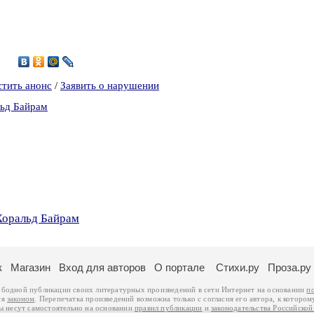
стить анонс
/
Заявить о нарушении
льд Байрам
Хоральд Байрам
к
Магазин
Вход для авторов
О портале
Стихи.ру
Проза.ру
ободной публикации своих литературных произведений в сети Интернет на основании
п
ся
законом
. Перепечатка произведений возможна только с согласия его автора, к котором
ры несут самостоятельно на основании
правил публикации
и
законодательства Российско