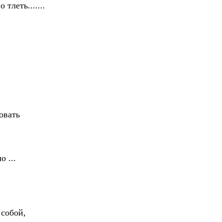
тлеть.......
овать
 ...
собой,