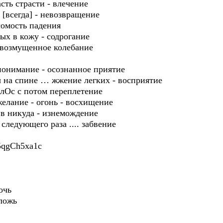
асть страсти - влечение
 [всегда] - невозвращение
сомость падения
ых в кожу - содрогание
возмущенное колебание
 понимание - осознанное приятие
ы на спине … жжение легких - восприятие
лОс с потом переплетение
желание - огонь - восхищение
 в никуда - изнемождение
следующего раза .... забвение
5qgCh5xa1c
очь
ложь