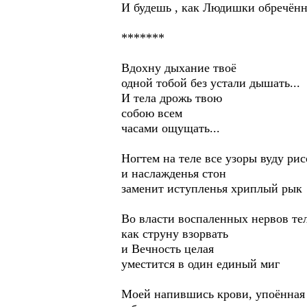
И будешь , как Людишки обречённо 
*******
Вдохну дыхание твоё
одной тобой без устали дышать...
И тела дрожь твою
собою всем
часами ощущать...
Ногтем на теле все узоры вуду рис
и наслажденья стон
заменит иступленья хриплый рык
Во власти воспаленных нервов тело
как струну взорвать
и Вечность целая
уместится в один единый миг
Моей напившись крови, упоённая 