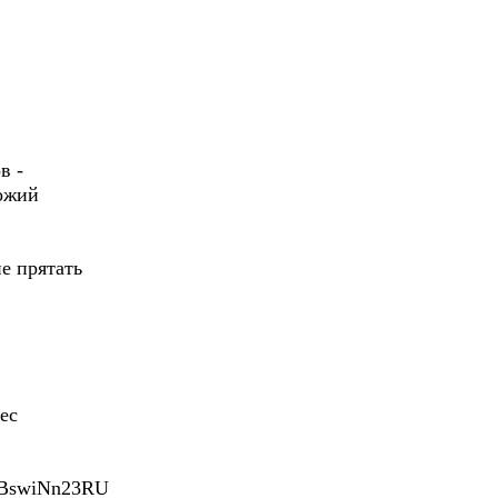
в -
хожий
е прятать
ес
=RBswiNn23RU