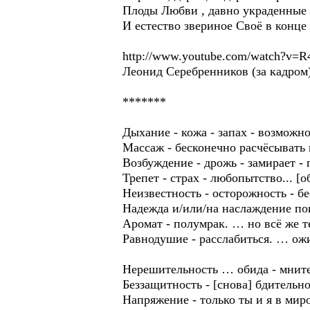
Плоды Любви , давно украденные
И естество звериное Своё в конце
http://www.youtube.com/watch?v=
Леонид Серебренников (за кадром
*******
Дыхание - кожа - запах - возможно
Массаж - бесконечно расчёсывать 
Возбуждение - дрожь - замирает -
Трепет - страх - любопытство... [
Неизвестность - осторожность - 
Надежда и/или/на наслаждение п
Аромат - полумрак. … но всё же
Равнодушие - расслабиться. … ож
Нерешительность … обида - мнител
Беззащитность - [снова] бдитель
Напряжение - только ты и я в мир