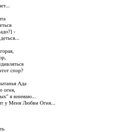
ет...
ята
еться
адо?] -
деться...
горая,
ор,
удивляться
этот спор?
пытанья Ада
о огня,
ых" я внимаю...
ят у Меня Любви Огня...
ть