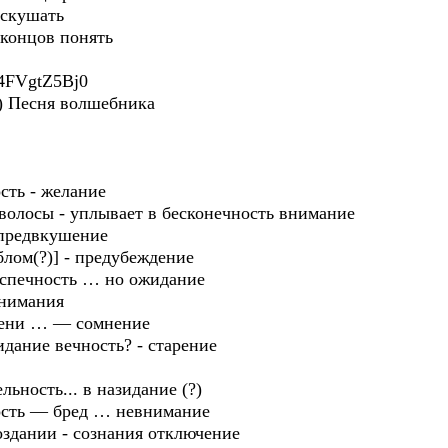
 скушать
 концов понять
R4FVgtZ5Bj0
) Песня волшебника
сть - желание
волосы - уплывает в бесконечность внимание
 предвкушение
облом(?)] - предубеждение
беспечность … но ожидание
онимания
 тени … — сомнение
идание вечность? - старение
ьность... в назидание (?)
ность — бред … невнимание
оздании - сознания отключение