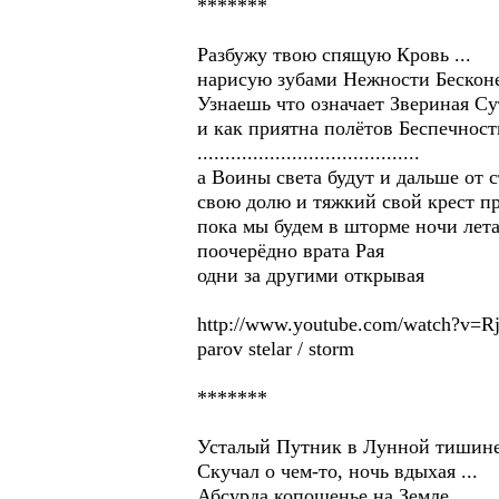
*******
Разбужу твою спящую Кровь ...
нарисую зубами Нежности Бескон
Узнаешь что означает Звериная Су
и как приятна полётов Беспечност
........................................
а Воины света будут и дальше от 
свою долю и тяжкий свой крест п
пока мы будем в шторме ночи лет
поочерёдно врата Рая
одни за другими открывая
http://www.youtube.com/watch?v=R
parov stelar / storm
*******
Усталый Путник в Лунной тишин
Скучал о чем-то, ночь вдыхая ...
Абсурда копошенье на Земле