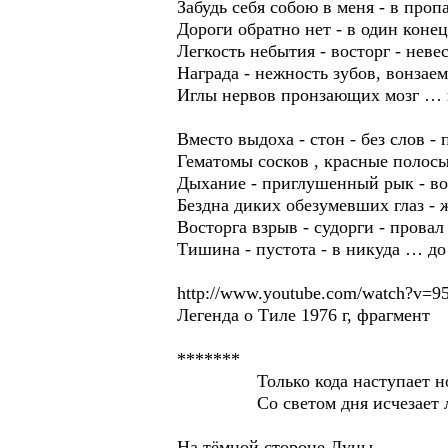
Забудь себя собою в меня - в проп
Дороги обратно нет - в один конец
Легкость небытия - восторг - неве
Награда - нежность зубов, вонзаем
Иглы нервов пронзающих мозг … 
Вместо выдоха - стон - без слов -
Гематомы сосков , красные полос
Дыхание - приглушенный рык - во
Бездна диких обезумевших глаз - 
Восторга взрыв - судорги - провал
Тишина - пустота - в никуда … до 
http://www.youtube.com/watch?v=9
Легенда о Тиле 1976 г, фрагмент
*******
Только кода наступает н
Со светом дня исчезает 
На тёмной стороне Луны