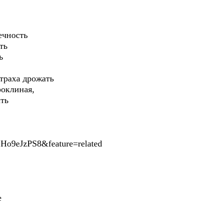
ечность
ть
ь
страха дрожать
роклиная,
ать
jHo9eJzPS8&feature=related
е