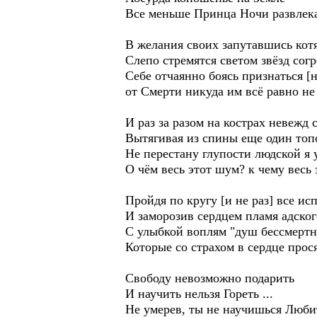
Все меньше Принца Ночи развлека
В желания своих запутавшись кот
Слепо стремятся светом звёзд согр
Себе отчаянно боясь признаться [н
от Смерти никуда им всё равно не 
И раз за разом на кострах невежд с
Вытягивая из спины еще один топ
Не перестану глупости людской я 
О чём весь этот шум? к чему весь 
Пройдя по кругу [и не раз] все ис
И заморозив сердцем пламя адског
С улыбкой воплям "душ бессмертн
Которые со страхом в сердце прос
Свободу невозможно подарить
И научить нельзя Гореть ...
Не умерев, ты не научишься Люби