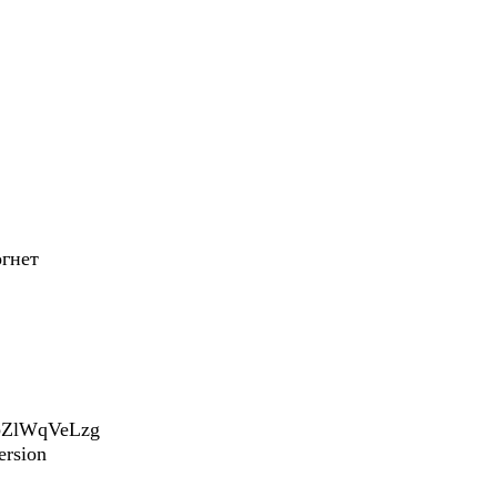
огнет
abZlWqVeLzg
ersion