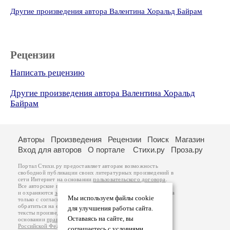
Другие произведения автора Валентина Хоральд Байрам
Рецензии
Написать рецензию
Другие произведения автора Валентина Хоральд
Байрам
Авторы
Произведения
Рецензии
Поиск
Магазин
Вход для авторов
О портале
Стихи.ру
Проза.ру
Портал Стихи.ру предоставляет авторам возможность
свободной публикации своих литературных произведений в
сети Интернет на основании
пользовательского договора
.
Все авторские права на произведения принадлежат авторам
и охраняются
законом
. Перепечатка произведений возможна
Мы используем файлы cookie
только с согласия его автора, к которому вы можете
обратиться на его авторской странице. Ответственность за
для улучшения работы сайта.
тексты произведений авторы несут самостоятельно на
Оставаясь на сайте, вы
основании
правил публикации
и
законодательства
Российской Федерации
. Данные пользователей
соглашаетесь с условиями