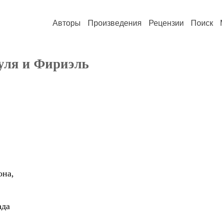
Авторы
Произведения
Рецензии
Поиск
уля и Фириэль
она,
ада