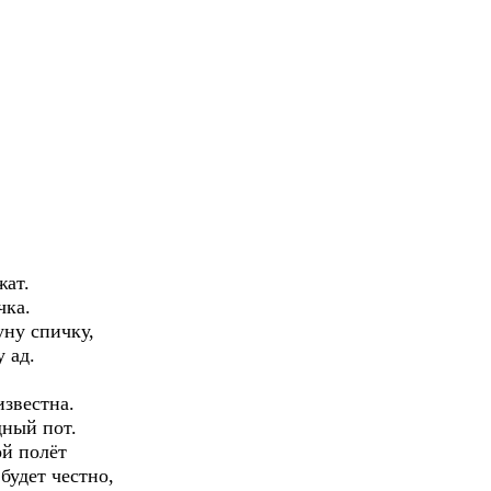
жат.
чка.
уну спичку,
 ад.
известна.
дный пот.
ой полёт
будет честно,