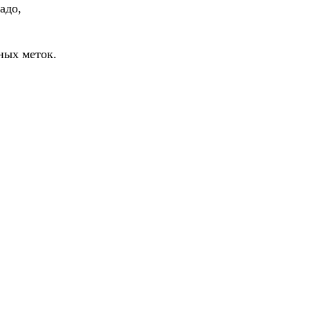
адо,
ных меток.