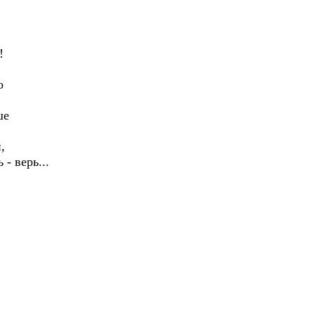
!
о
ше
,
- верь...