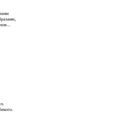
олами
бразами,
ов...
л.
икого.